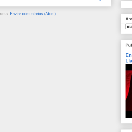
rse a:
Enviar comentarios (Atom)
Ar
Pu
En
Ll