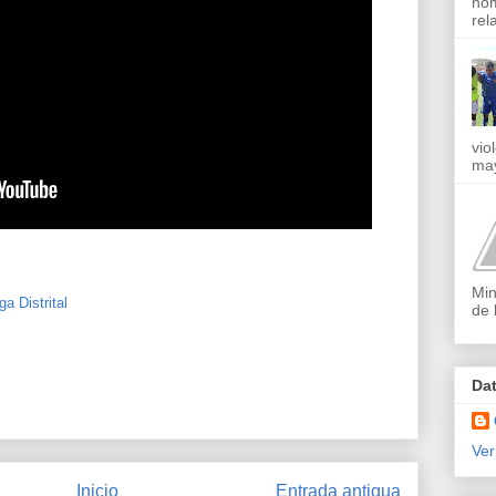
nom
rel
vio
may
Min
ga Distrital
de 
Da
Ver
Inicio
Entrada antigua