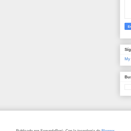
Sí
My
Bus
Publicado por SegundaPerú. Con la tecnología de
Blogger
.