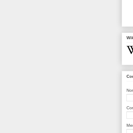
Wi
Co
No
Cor
Me