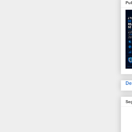
Pub
De
Se