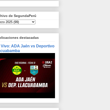
chivo de SegundaPerú
blicaciones destacadas
 Vivo: ADA Jaén vs Deportivo
acuabamba