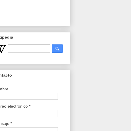
kipedia
ntacto
mbre
reo electrónico
*
nsaje
*