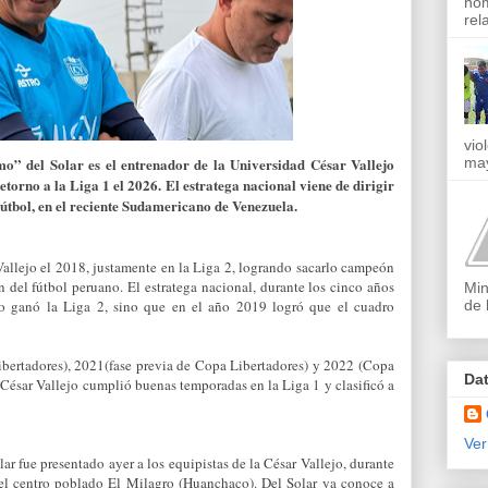
nom
rel
vio
may
o” del Solar es el entrenador de la Universidad César Vallejo
retorno a la Liga 1 el 2026.
El estratega nacional viene de dirigir
Fútbol, en el reciente Sudamericano de Venezuela.
Vallejo el 2018, justamente en la Liga 2, logrando sacarlo campeón
 del fútbol peruano. El estratega nacional, durante los cinco años
Min
de 
lo ganó la Liga 2, sino que en el año 2019 logró que el cuadro
ibertadores), 2021(fase previa de Copa Libertadores) y 2022 (Copa
Da
 César Vallejo cumplió buenas temporadas en la Liga 1 y clasificó a
Ver
 fue presentado ayer a los equipistas de la César Vallejo, durante
n el centro poblado El Milagro (Huanchaco). Del Solar ya conoce a