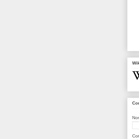
Wi
Co
No
Cor