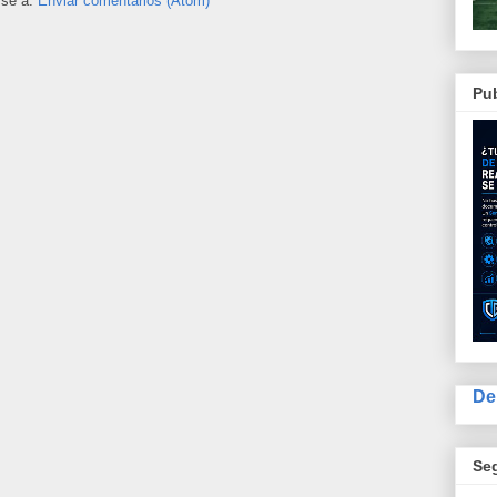
rse a:
Enviar comentarios (Atom)
Pub
De
Se