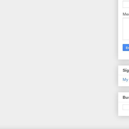
Me
Sí
My
Bus