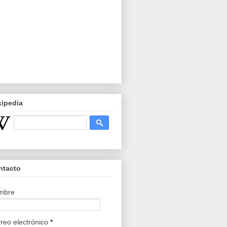
kipedia
ntacto
mbre
reo electrónico
*