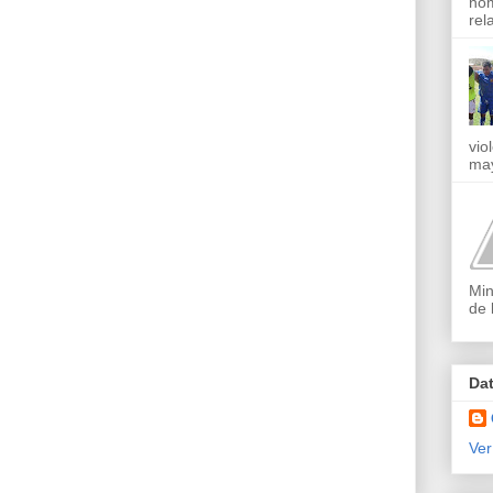
nom
rel
vio
may
Min
de 
Da
Ver