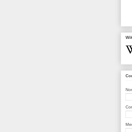
Wi
Co
No
Cor
Me