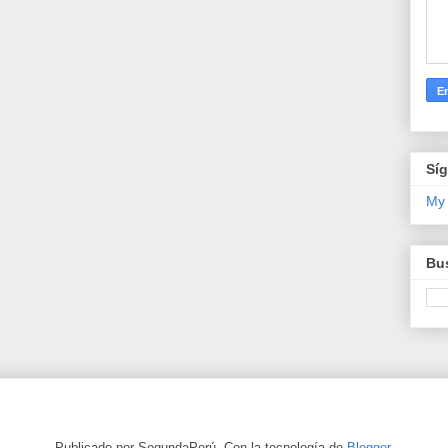
Sí
My
Bus
Publicado por SegundaPerú. Con la tecnología de
Blogger
.