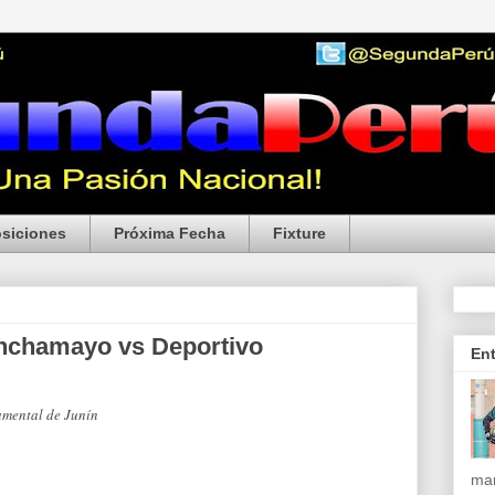
siciones
Próxima Fecha
Fixture
anchamayo vs Deportivo
En
amental de Junín
mar