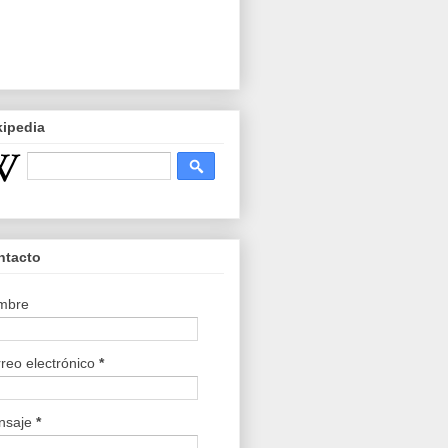
kipedia
ntacto
mbre
reo electrónico
*
nsaje
*