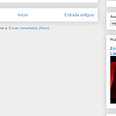
Inicio
Entrada antigua
Ar
rse a:
Enviar comentarios (Atom)
Pu
En
Ll