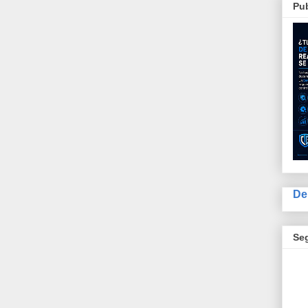
Pub
De
Se