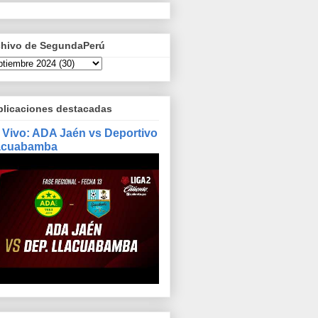
chivo de SegundaPerú
blicaciones destacadas
 Vivo: ADA Jaén vs Deportivo
acuabamba