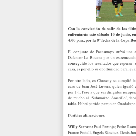
Con la convicción de salir de los últ
enfrentarán este sábado 10 de junio, e
4:00 p.m., por la 8° fecha de la Copa Be
El conjunto de Pacasmayo sufrió una a
Defensor La Bocana por un estremecedo
conseguido los resultados que esperan; 
casa, es por ello su oportunidad para leva
Por otro lado, en Chancay, se cumplió la
caso de Juan José Luvera, quien igualó 
por 1-1. Pese a que sus dirigidos recupe
de mucho al ‘Submarino Amarillo’, debi
tabla. Habrá partido parejo en Guadalupe
Posibles alineaciones:
Willy Serrato:
Paul Pantoja; Pedro Román
Franco Pretell, Engels Sánchez, Denis Jar