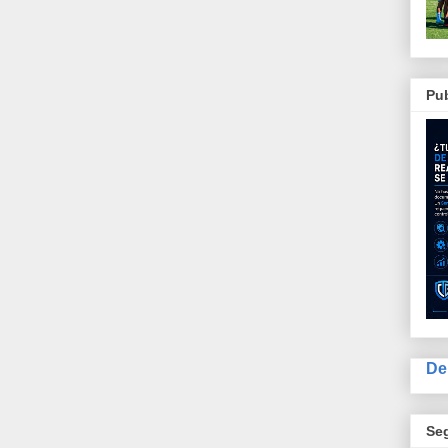
Pub
De
Se