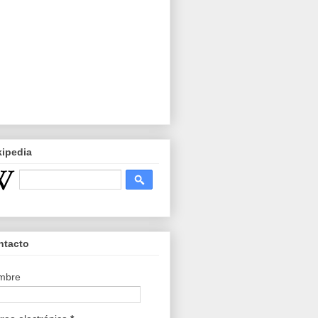
kipedia
ntacto
mbre