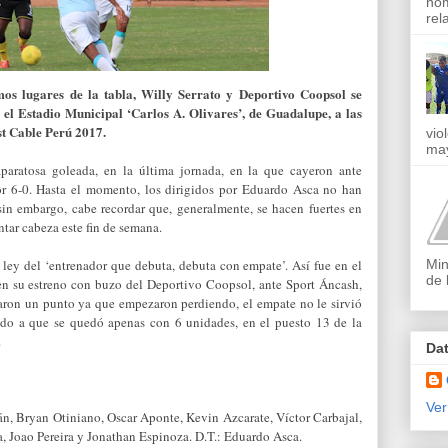
nom
rel
imos lugares de la tabla, Willy Serrato y Deportivo Coopsol se
n el Estadio Municipal ‘Carlos A. Olivares’, de Guadalupe, a las
st Cable Perú 2017.
vio
may
paratosa goleada, en la última jornada, en la que cayeron ante
r 6-0. Hasta el momento, los dirigidos por Eduardo Asca no han
sin embargo, cabe recordar que, generalmente, se hacen fuertes en
ntar cabeza este fin de semana.
Min
 ley del ‘entrenador que debuta, debuta con empate’. Así fue en el
de 
en su estreno con buzo del Deportivo Coopsol, ante Sport Áncash,
raron un punto ya que empezaron perdiendo, el empate no le sirvió
do a que se quedó apenas con 6 unidades, en el puesto 13 de la
.
Da
Ver
, Bryan Otiniano, Oscar Aponte, Kevin Azcarate, Víctor Carbajal,
a, Joao Pereira y Jonathan Espinoza. D.T.: Eduardo Asca.