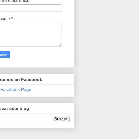
reo electrónico
*
nsaje
*
guenos en Facebook
 Facebook Page
car este blog