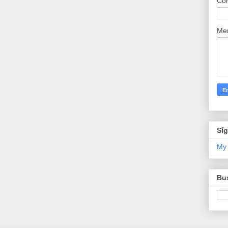
Cor
Me
Sí
My
Bus