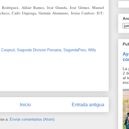
n Rodríguez, Aldair Ramos, José Granda, José Gómez, Manuel
acheco, Carlo Urquiaga, Germán Alemanno, Josías Cardoso. D.T.:
Ar
Pu
o Coopsol
,
Segunda Division Peruana
,
SegundaPeru
,
Willy
Ay
co
La 
2 d
al 
esc
Inicio
Entrada antigua
rse a:
Enviar comentarios (Atom)