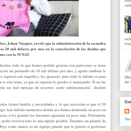
nom
rel
vio
llao, Johan Vásquez, reveló que la administración de la escuadra
may
os 20 mil dólares por mes en la cancelación de las deudas que
omo con la SUNAT.
deudas, todo lo que hemos podido generar con patrocinio se tiene
iación un promedio de 10 mil dólares por mes, y aparte también le
 ingresos son taquilla y los sponsors, pero todo lo último va para
Min
e es este tema, ya que ni siquiera lo puedes ir manejando. Si no las
de 
ería un mal mensaje de nosotros como administración", declaró
Da
todos tienen familia y necesidades y lo que necesitan es que el 30
mbargo, han habido momentos donde nos hemos demorado un poco en
nciar, a los grandes los hacemos aguantar un poco más. Felizmente
Ver
s poder resolver esto lo más rápido posible. Tenemos un plantel de
Boys como marca, es un equipo grande que te genera si gestionas