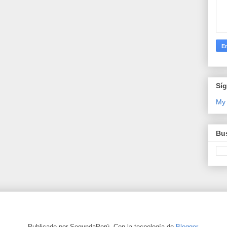
Sí
My
Bus
Publicado por SegundaPerú. Con la tecnología de
Blogger
.