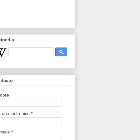
kipedia
ntacto
mbre
reo electrónico
*
nsaje
*