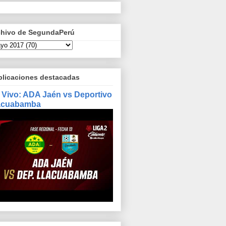
chivo de SegundaPerú
blicaciones destacadas
 Vivo: ADA Jaén vs Deportivo
acuabamba