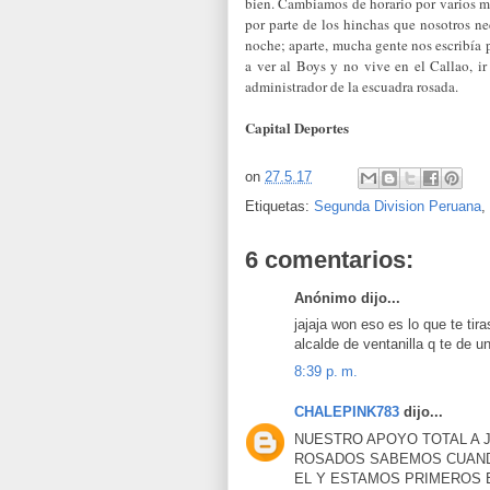
bien. Cambiamos de horario por varios mo
por parte de los hinchas que nosotros n
noche; aparte, mucha gente nos escribía 
a ver al Boys y no vive en el Callao, ir
administrador de la escuadra rosada.
Capital Deportes
on
27.5.17
Etiquetas:
Segunda Division Peruana
,
6 comentarios:
Anónimo dijo...
jajaja won eso es lo que te ti
alcalde de ventanilla q te de u
8:39 p. m.
CHALEPINK783
dijo...
NUESTRO APOYO TOTAL A 
ROSADOS SABEMOS CUAND
EL Y ESTAMOS PRIMEROS 