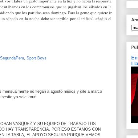
tivos. Había un gasto importante en la luz y no había la respuesta
ecesitábamos en los compromisos que se jugaban los sábados en la
pidiendo que los partidos sean domingo. Para la gente que quiere ir
 un sábado en la noche debe ser terrible por el tráfico", añadió el
Ar
Pu
En
SegundaPeru
,
Sport Boys
Ll
ras mensualmente no llegan a agosto misios y dile a marco
n besito,ya sale kouri
JOHAN VASQUEZ Y SU EQUIPO DE TRABAJO LOS
O HAY TRANSPARENCIA. POR ESO ESTAMOS CON
EN LA TABLA, EL APOYO SEGUIRA PORQUE VEMOS