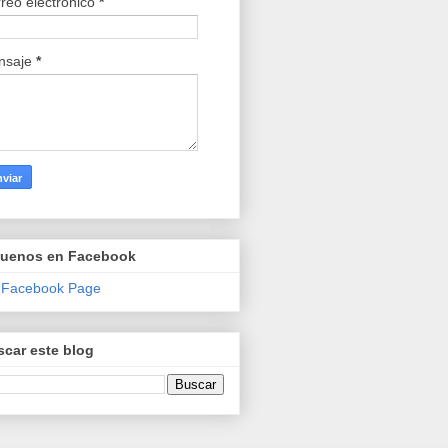
reo electrónico
*
nsaje
*
guenos en Facebook
 Facebook Page
car este blog