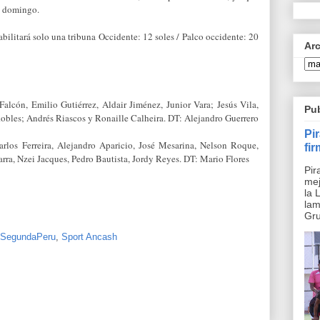
te domingo.
abilitará solo una tribuna Occidente: 12 soles / Palco occidente: 20
Ar
Falcón, Emilio Gutiérrez, Aldair Jiménez, Junior Vara; Jesús Vila,
Pu
obles; Andrés Riascos y Ronaille Calheira. DT: Alejandro Guerrero
Pi
rlos Ferreira, Alejandro Aparicio, José Mesarina, Nelson Roque,
fi
ra, Nzei Jacques, Pedro Bautista, Jordy Reyes. DT: Mario Flores
Pir
me
la 
lam
Gru
SegundaPeru
,
Sport Ancash