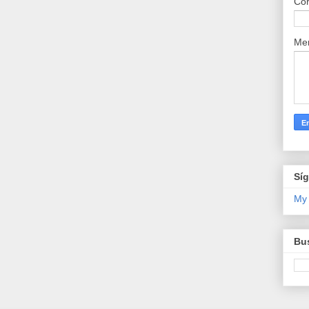
Cor
Me
Sí
My
Bus