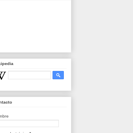
kipedia
ntacto
mbre