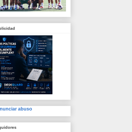
licidad
nunciar abuso
guidores