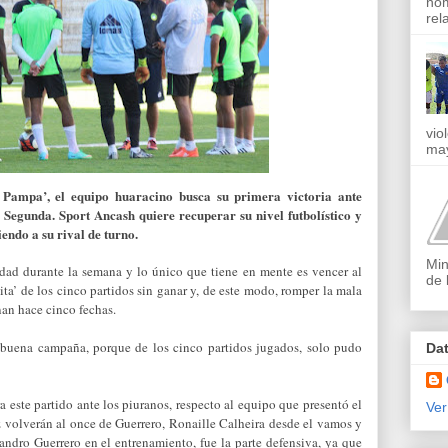
nom
rel
vio
may
 Pampa’, el equipo huaracino busca su primera victoria ante
a Segunda. Sport Ancash quiere recuperar su nivel futbolístico y
iendo a su rival de turno.
Min
dad durante la semana y lo único que tiene en mente es vencer al
de 
ita’ de los cinco partidos sin ganar y, de este modo, romper la mala
nan hace cinco fechas.
buena campaña, porque de los cinco partidos jugados, solo pudo
Da
este partido ante los piuranos, respecto al equipo que presentó el
Ver
volverán al once de Guerrero, Ronaille Calheira desde el vamos y
ndro Guerrero en el entrenamiento, fue la parte defensiva, ya que