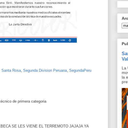
Ar
Pu
Sa
Val
La 
l Santa Rosa
,
Segunda Division Peruana
,
SegundaPeru
mov
la 
pre
écnico de primera categoria
REBECA SE LES VIENE EL TERREMOTO JAJAJA YA