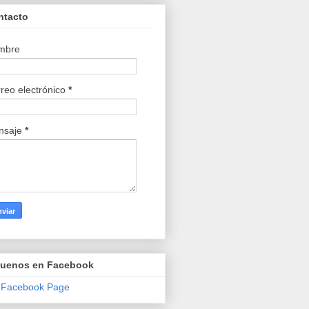
ntacto
mbre
reo electrónico
*
nsaje
*
guenos en Facebook
 Facebook Page