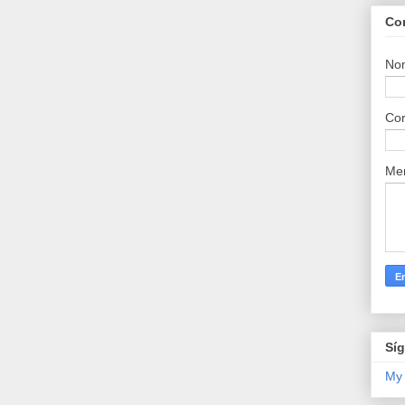
Co
No
Cor
Me
Sí
My