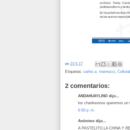
on
23.5.17
Etiquetas:
carlos a. mannucci
,
Cultura
2 comentarios:
ANDAHUAYLINO dijo...
los chankesinos queremos un t
6:50 p. m.
Anónimo dijo...
A PASTELITO,LA CHINA Y 