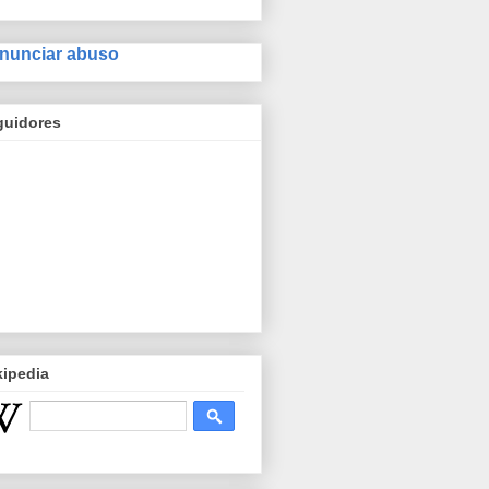
nunciar abuso
guidores
kipedia