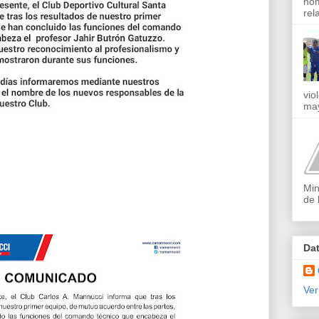
nom
rel
vio
may
Min
de 
Da
Ver