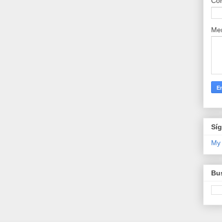
Cor
Me
Sí
My
Bus