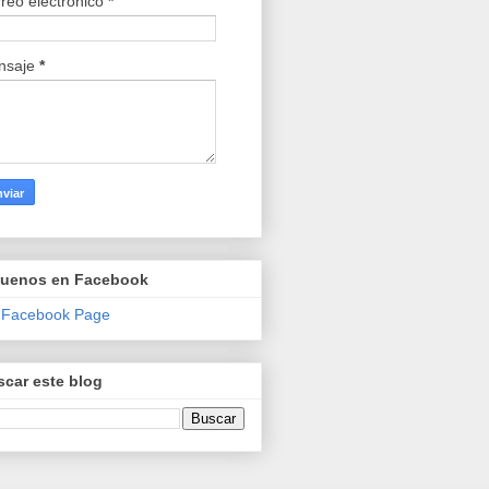
reo electrónico
*
nsaje
*
guenos en Facebook
 Facebook Page
car este blog