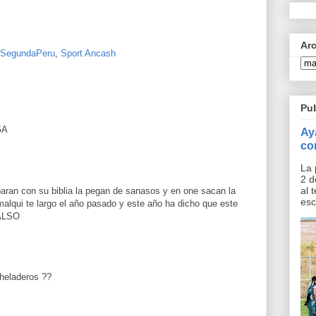
Ar
SegundaPeru
,
Sport Ancash
Pu
GA
Ay
co
La 
2 d
al 
 paran con su biblia la pegan de sanasos y en one sacan la
esc
malqui te largo el año pasado y este año ha dicho que este
ALSO
 heladeros ??