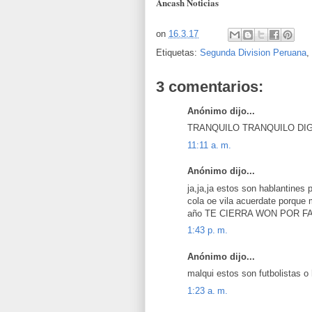
Áncash Noticias
on
16.3.17
Etiquetas:
Segunda Division Peruana
,
3 comentarios:
Anónimo dijo...
TRANQUILO TRANQUILO DI
11:11 a. m.
Anónimo dijo...
ja,ja,ja estos son hablantines
cola oe vila acuerdate porque 
año TE CIERRA WON POR F
1:43 p. m.
Anónimo dijo...
malqui estos son futbolistas o
1:23 a. m.