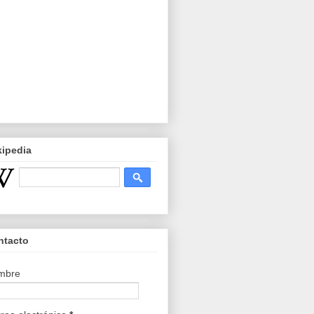
kipedia
ntacto
mbre