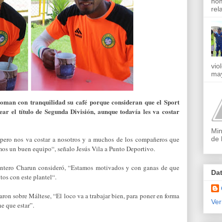
nom
rel
vio
may
toman con tranquilidad su café porque consideran que el Sport
ar el título de Segunda División, aunque todavía les va costar
Min
de 
 pero nos va costar a nosotros y a muchos de los compañeros que
emos un buen equipo“, señalo Jesús Vila a Punto Deportivo.
antero Charun consideró, “Estamos motivados y con ganas de que
Da
os con este plantel“.
ron sobre Máltese, “El loco va a trabajar bien, para poner en forma
Ver
e que estar”.