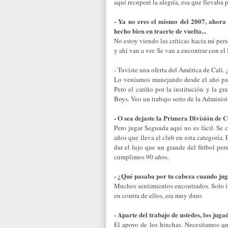
aquí recuperé la alegría, esa que llevaba 
- Ya no eres el mismo del 2007, ahora
hecho bien en traerte de vuelta...
No estoy viendo las críticas hacia mi per
y ahí van a ver. Se van a encontrar con e
- Tuviste una oferta del América de Cali.
Lo veníamos manejando desde el año pasa
Pero el cariño por la institución y la g
Boys. Veo un trabajo serio de la Administ
- O sea dejaste la Primera División de 
Pero jugar Segunda aquí no es fácil. Se 
años que lleva el club en esta categoría
dar el lujo que un grande del fútbol pe
cumplimos 90 años.
- ¿Qué pasaba por tu cabeza cuando jug
Muchos sentimientos encontrados. Solo i
en contra de ellos, era muy duro.
- Aparte del trabajo de ustedes, los ju
El apoyo de los hinchas. Necesitamos q