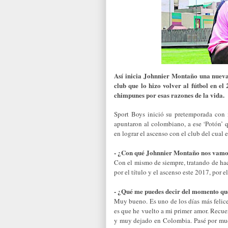
Así inicia Johnnier Montaño una nueva 
club que lo hizo volver al fútbol en e
chimpunes por esas razones de la vida.
Sport Boys inició su pretemporada con 
apuntaron al colombiano, a ese ‘Potón’ q
en lograr el ascenso con el club del cua
- ¿Con qué Johnnier Montaño nos vamos
Con el mismo de siempre, tratando de hac
por el título y el ascenso este 2017, por 
- ¿Qué me puedes decir del momento qu
Muy bueno. Es uno de los días más felice
es que he vuelto a mi primer amor. Recuer
y muy dejado en Colombia. Pasé por muc