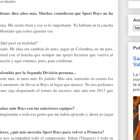
por dentro.
 tienes diez años más. Muchos consideran que Sport Boys no ha
Ar
sona. Me siento bien y eso es lo importante. Yo hablaré en la cancha
l Montaño que todos quieren ver.
 ¿Qué pasó en realidad?
Pu
do. Mi idea era cambiar de aires, jugar en Colombia, en mi país.
ratitud con el hincha que siempre me apoyó hicieron que vuelva al
Sa
ración y aquí estamos, pues, para colaborar.
Val
Colombia por la Segunda División peruana...
La 
corre más, se mete más. Es jodido. Más aún, teniendo en cuenta los
mov
. Es momento de llevar al Boys al lugar que merece. No nos podemos
la 
pre
ruano siga disputando el torneo de ascenso, más aún este 2017 que
abas ante Boys con tus anteriores equipos?
maginarme a toda esa gente que me había apoyado y ahora yo jugar
gadores, ¿qué más necesita Sport Boys para volver a Primera?
ue nos acompañen todo el campeonato. Johan (Vásquez) y toda su