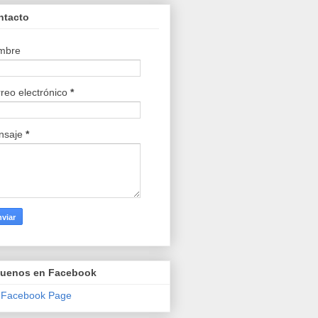
ntacto
mbre
reo electrónico
*
nsaje
*
guenos en Facebook
 Facebook Page