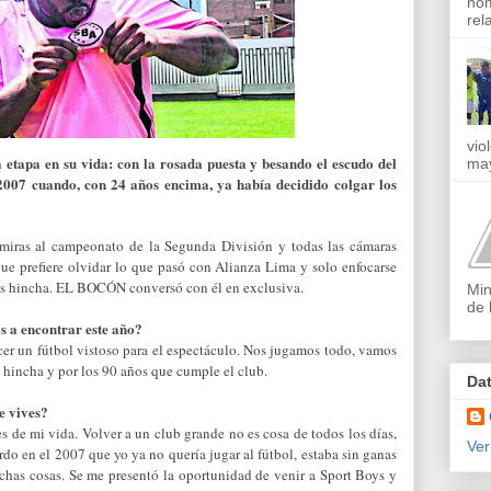
nom
rel
vio
etapa en su vida: con la rosada puesta y besando el escudo del
may
l 2007 cuando, con 24 años encima, ya había decidido colgar los
miras al campeonato de la Segunda División y todas las cámaras
ue prefiere olvidar lo que pasó con Alianza Lima y solo enfocarse
l es hincha. EL BOCÓN conversó con él en exclusiva.
Min
de 
 a encontrar este año?
er un fútbol vistoso para el espectáculo. Nos jugamos todo, vamos
el hincha y por los 90 años que cumple el club.
Da
e vives?
s de mi vida. Volver a un club grande no es cosa de todos los días,
Ver
do en el 2007 que yo ya no quería jugar al fútbol, estaba sin ganas
has cosas. Se me presentó la oportunidad de venir a Sport Boys y