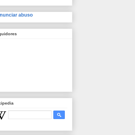
nunciar abuso
guidores
kipedia