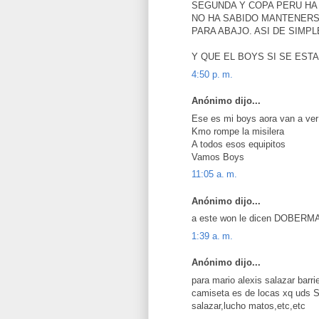
SEGUNDA Y COPA PERU HA
NO HA SABIDO MANTENERS
PARA ABAJO. ASI DE SIMPL
Y QUE EL BOYS SI SE ES
4:50 p. m.
Anónimo dijo...
Ese es mi boys aora van a ver
Kmo rompe la misilera
A todos esos equipitos
Vamos Boys
11:05 a. m.
Anónimo dijo...
a este won le dicen DOBERM
1:39 a. m.
Anónimo dijo...
para mario alexis salazar bar
camiseta es de locas xq uds 
salazar,lucho matos,etc,etc