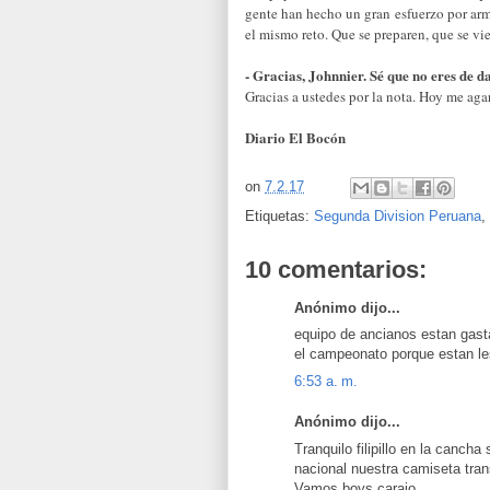
gente han hecho un gran esfuerzo por ar
el mismo reto. Que se preparen, que se vi
- Gracias, Johnnier. Sé que no eres de da
Gracias a ustedes por la nota. Hoy me aga
Diario El Bocón
on
7.2.17
Etiquetas:
Segunda Division Peruana
,
10 comentarios:
Anónimo dijo...
equipo de ancianos estan gast
el campeonato porque estan le
6:53 a. m.
Anónimo dijo...
Tranquilo filipillo en la canc
nacional nuestra camiseta tran
Vamos boys carajo