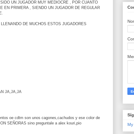
 SIDO UN JUGADOR MUY MEDIOCRE , POR CUANTO
Co
E EN PRIMERA , SIENDO UN JUGADOR DE REGULAR
E.
No
TA LLENANDO DE MUCHOS ESTOS JUGADORES
Cor
Me
AN JA,JA,JA
Sí
rientos oe cdtm son unos cagones,cachudos y ese color de
SON SEÑORAS sino preguntale a alex kouri,pio
My