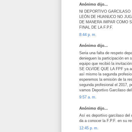
Anónimo dijo...
NI DEPORTIVO GARCILASO 
LEÓN DE HUANUCO NO JUGA
DE MANERA IMPAR COMO S
FINAL DE LA F.P.F.
8:44 p. m.
Anónimo dijo...
Seria una falta de respeto 
denieguen la participación en 
equipo que recibió la invitaci
SE OLVIDE QUE LA FPF ya acep
así mismo la segunda profesion
esperemos la emisión de la res
segunda profesional el 2017, p
vamos Deportivo Garcilaso del
9:57 a. m.
Anónimo dijo...
Así es deportivo garcilaso del
da a conocer la F.P.F. en su res
12:45 p. m.