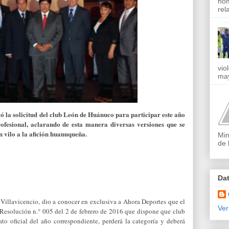
nom
rel
vio
may
 la solicitud del club León de Huánuco para participar este año
fesional, aclarando de esta manera diversas versiones que se
vilo a la afición huanuqueña.
Min
de 
Da
r Villavicencio, dio a conocer en exclusiva a Ahora Deportes que el
Ver
Resolución n.° 005 del 2 de febrero de 2016 que dispone que club
to oficial del año correspondiente, perderá la categoría y deberá