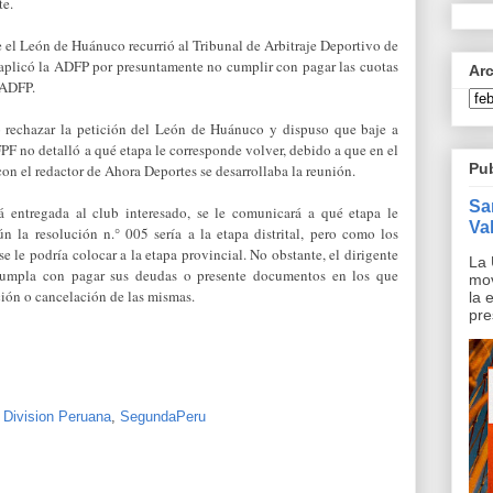
te.
e el León de Huánuco recurrió al Tribunal de Arbitraje Deportivo de
 aplicó la ADFP por presuntamente no cumplir con pagar las cuotas
Ar
 ADFP.
vió rechazar la petición del León de Huánuco y dispuso que baje a
FPF no detalló a qué etapa le corresponde volver, debido a que en el
Pu
n el redactor de Ahora Deportes se desarrollaba la reunión.
Sa
á entregada al club interesado, se le comunicará a qué etapa le
Val
n la resolución n.° 005 sería a la etapa distrital, pero como los
 le podría colocar a la etapa provincial. No obstante, el dirigente
La 
cumpla con pagar sus deudas o presente documentos en los que
mov
ión o cancelación de las mismas.
la 
pre
Division Peruana
,
SegundaPeru