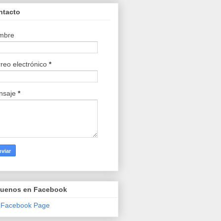
ntacto
mbre
reo electrónico
*
nsaje
*
guenos en Facebook
 Facebook Page