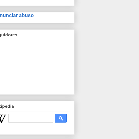
nunciar abuso
guidores
kipedia