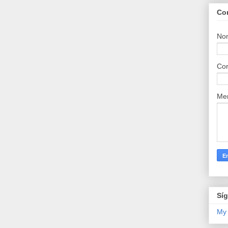
Co
No
Cor
Me
Sí
My