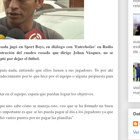
nom
rel
sus
ada jugó en Sport Boys, en diálogo con 'Entrebolas' en Radio
exd
de 
istración del cuadro rosado que dirige Johan Vásquez, no se
tó por dejar el fútbol.
ara nada, entiendo que ellos tienen a sus jugadores. Yo por ahí
adecimiento por lo que hice por el equipo o alguna propuesta para
vio
may
star en el equipo, espera que puedan lograr los objetivos.
o que uno sabe cómo se maneja esto, veo que se ha formado un buen
o importante es que se les pueda pagar al día a los jugadores ya que
Da
ió varios puntos por no pagar las planillas".
Ver