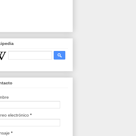
kipedia
ntacto
mbre
reo electrónico
*
nsaje
*