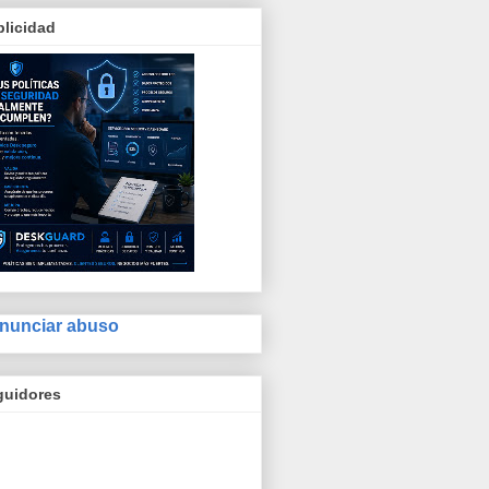
licidad
nunciar abuso
guidores