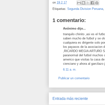
on
19.2.17
Etiquetas:
Segunda Division Peruana
,
1 comentario:
Anónimo dijo...
tranquilo chinito ,asi es el fut
saben mucho de futbol y se olv
cualquiera es dirigente solo p
los payasos de la asociacio
,RICARDO MEGIA ARTURO SA
paranormal del futbol muchos 
americo que visitas la casa de 
cienciano y ahora al garcilazo 
6:11 a. m.
Publicar un comentario
Entrada más reciente