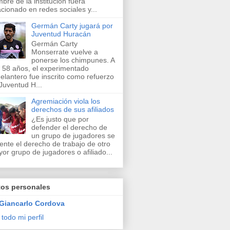
bre de la institución fuera
acionado en redes sociales y...
Germán Carty jugará por
Juventud Huracán
Germán Carty
Monserrate vuelve a
ponerse los chimpunes. A
 58 años, el experimentado
elantero fue inscrito como refuerzo
Juventud H...
Agremiación viola los
derechos de sus afiliados
¿Es justo que por
defender el derecho de
un grupo de jugadores se
lente el derecho de trabajo de otro
or grupo de jugadores o afiliado...
tos personales
Giancarlo Cordova
 todo mi perfil