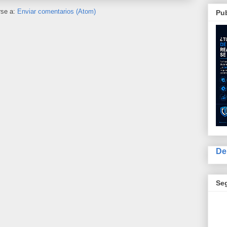
rse a:
Enviar comentarios (Atom)
Pub
De
Se