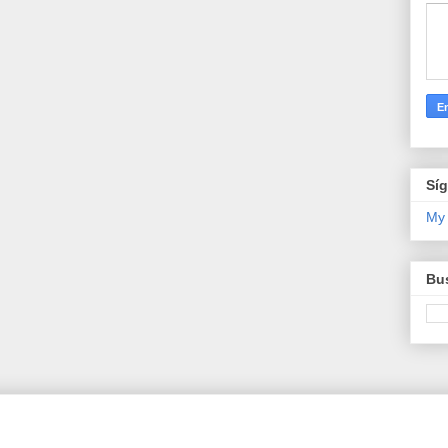
Sí
My
Bus