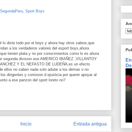
SegundaPeru
,
Sport Boys
Ar
bol lo diste todo por el boys y ahora hay otros sabios,que
idan a los verdaderos valores del esport boys,ahora
Pu
orque tienen plata y no por conocimientos como lo es ahora
n de segunda division ese AMERICO IBAÑEZ ,VILLANTOY
En
NCHEZ Y EL NEFASTO DE LUDEÑA,es un efecto
De
de ellos no saben nada solo adular a los demas o no
los dirigentes y comision d ejusticia por querer apoyar al
junto a ese panzon del sport loreto no?
Inicio
Entrada antigua