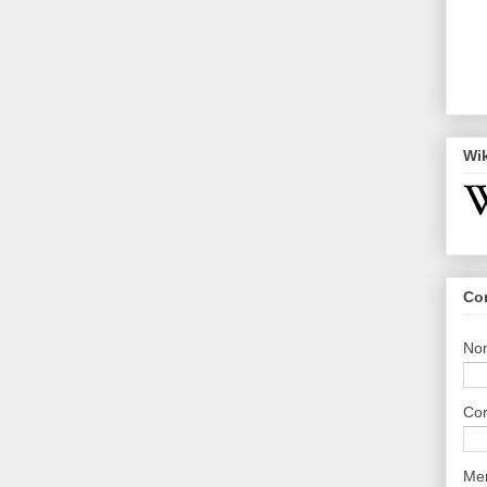
Wi
Co
No
Cor
Me