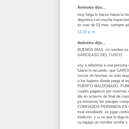
Anónimo dijo...
muy larga lo hacen hasta la fe
deportiva con mucha trayector
es mas de 01 mes, siempre ad
12:22 p. m.
Anónimo dijo...
BUENOS DÍAS. mi nombre es
GARCILASO DEL CUSCO.
voy a referirme a una persona q
fulano le recuerdo, que GAR
socios eh hinchas no solo resp
a los lugares donde juega el 
PUERTO MALDONADO, PUNO. qu
cuanto pagamos por nuestras e
ida en octavos de final de co
ya teníamos los pasajes compr
CONFIADOS PERDIMOS EN CUSCO
rival estudiantil. es jugar cont
tradición. y si no que lo diga
su equipo un nombre similar