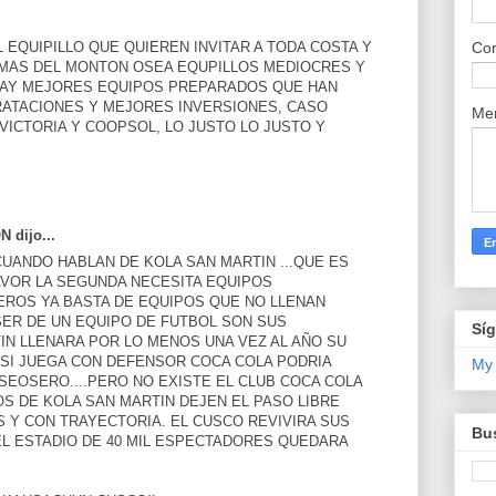
 EQUIPILLO QUE QUIEREN INVITAR A TODA COSTA Y
Cor
 MAS DEL MONTON OSEA EQUPILLOS MEDIOCRES Y
HAY MEJORES EQUIPOS PREPARADOS QUE HAN
ATACIONES Y MEJORES INVERSIONES, CASO
Me
 VICTORIA Y COOPSOL, LO JUSTO LO JUSTO Y
dijo...
CUANDO HABLAN DE KOLA SAN MARTIN ...QUE ES
AVOR LA SEGUNDA NECESITA EQUIPOS
EROS YA BASTA DE EQUIPOS QUE NO LLENAN
 SER DE UN EQUIPO DE FUTBOL SON SUS
Sí
TIN LLENARA POR LO MENOS UNA VEZ AL AÑO SU
 SI JUEGA CON DEFENSOR COCA COLA PODRIA
My
SEOSERO....PERO NO EXISTE EL CLUB COCA COLA
S DE KOLA SAN MARTIN DEJEN EL PASO LIBRE
 Y CON TRAYECTORIA. EL CUSCO REVIVIRA SUS
Bus
.EL ESTADIO DE 40 MIL ESPECTADORES QUEDARA