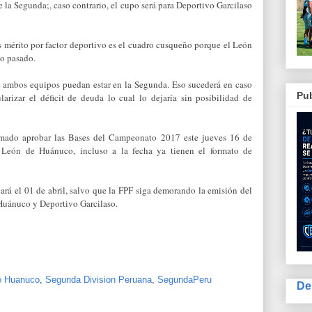
 la Segunda;, caso contrario, el cupo será para Deportivo Gar­cilaso
 mérito por factor de­portivo es el cuadro cus­queño porque el León
ño pasado.
e ambos equipos puedan estar en la Segunda. Eso sucederá en caso
Pub
i­zar el déficit de deuda lo cual lo dejaría sin posibi­lidad de
ama­do aprobar las Bases del Campeonato 2017 este jueves 16 de
 León de Huánuco, incluso a la fe­cha ya tienen el formato de
ciará el 01 de abril, salvo que la FPF siga demorando la emisión del
Huánuco y Deportivo Garcilaso.
e Huanuco
,
Segunda Division Peruana
,
SegundaPeru
De