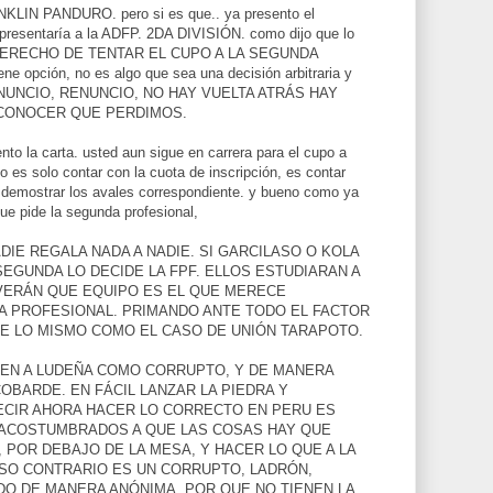
ANKLIN PANDURO. pero si es que.. ya presento el
presentaría a la ADFP. 2DA DIVISIÓN. como dijo que lo
 DERECHO DE TENTAR EL CUPO A LA SEGUNDA
 opción, no es algo que sea una decisión arbitraria y
RENUNCIO, RENUNCIO, NO HAY VUELTA ATRÁS HAY
CONOCER QUE PERDIMOS.
nto la carta. usted aun sigue en carrera para el cupo a
o es solo contar con la cuota de inscripción, es contar
 demostrar los avales correspondiente. y bueno como ya
que pide la segunda profesional,
DIE REGALA NADA A NADIE. SI GARCILASO O KOLA
EGUNDA LO DECIDE LA FPF. ELLOS ESTUDIARAN A
 VERÁN QUE EQUIPO ES EL QUE MERECE
DA PROFESIONAL. PRIMANDO ANTE TODO EL FACTOR
E LO MISMO COMO EL CASO DE UNIÓN TARAPOTO.
REN A LUDEÑA COMO CORRUPTO, Y DE MANERA
BARDE. EN FÁCIL LANZAR LA PIEDRA Y
ECIR AHORA HACER LO CORRECTO EN PERU ES
ACOSTUMBRADOS A QUE LAS COSAS HAY QUE
 POR DEBAJO DE LA MESA, Y HACER LO QUE A LA
ASO CONTRARIO ES UN CORRUPTO, LADRÓN,
ODO DE MANERA ANÓNIMA, POR QUE NO TIENEN LA