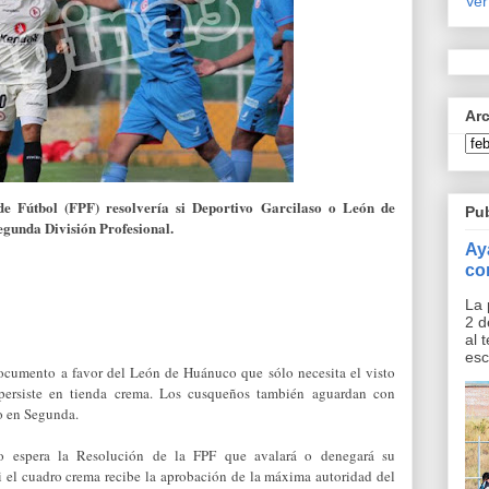
Ver
Ar
de Fútbol (FPF) resolvería si Deportivo Garcilaso o León de
Pu
egunda División Profe­sional.
Ay
co
La 
2 d
al 
esc
ocu­mento a favor del León de Huánuco que sólo necesita el visto
persiste en tienda crema. Los cusqueños también aguardan con
po en Segunda.
 espera la Resolución de la FPF que avalará o denegará su
i el cuadro crema recibe la aprobación de la máxi­ma autoridad del