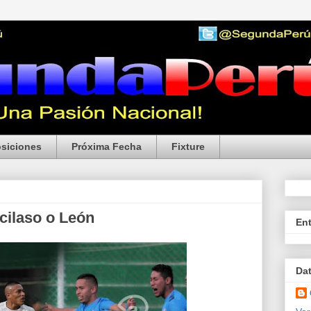
siciones
Próxima Fecha
Fixture
rcilaso o León
En
Da