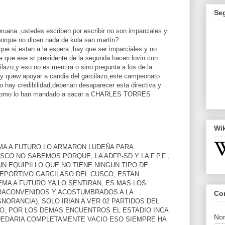
Se
uana ,ustedes escriben por escribir no son imparciales y
 porque no dicen nada de kola san martin?
 que si estan a la espera ,hay que ser imparciales y no
se que ese sr presidente de la segunda hacen lovin con
ilazo,y eso no es mentira o sino pregunta a los de la
ay quew apoyar a candia del garcilazo,este campeonato
hay credibilidad,deberian desaparecer esta directiva y
n como lo han mandado a sacar a CHARLES TORRES
Wi
A A FUTURO LO ARMARON LUDEÑA PARA
CO NO SABEMOS PORQUE, LA ADFP-SD Y LA F.P.F.,
UN EQUIPILLO QUE NO TIENE NINGUN TIPO DE
EPORTIVO GARCILASO DEL CUSCO, ESTAN
MA A FUTURO YA LO SENTIRAN, ES MAS LOS
ACONVENIDOS Y ACOSTUMBRADOS A LA
Co
NORANCIA), SOLO IRIAN A VER 02 PARTIDOS DEL
O, POR LOS DEMAS ENCUENTROS EL ESTADIO INCA
No
UEDARIA COMPLETAMENTE VACIO ESO SIEMPRE HA