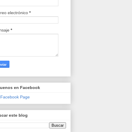
reo electrónico
*
nsaje
*
guenos en Facebook
 Facebook Page
car este blog