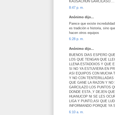
KAUSACHUN GARCILASO...
8:47 p. m.
Anónimo dijo...
Parece que existe incredulidad
es tradición e historia, sino 
hacen otros equipos
6:28 p. m.
Anónimo dijo...
BUENOS DIAS ESPERO QUE
LOS QUE TENGAN QUE LLE
LLENA ESTADOIOS Y QUE E
SI NO YA ESTUVIERA EN PR
ASI EQUIPOS CON MUCHA 
Y NO CON TENTERILLADAS
QUE GANE LA RAZON Y NO 
GARCILAZO LOS PUNTOS Q
DONDE ESTA ,Y DEJEN QUE
HUANUCOP NI SE LES OCU
LIGA Y PUNTO,ASI QUE LU
INFORMANDO PORQUE YA S
6:10 a. m.