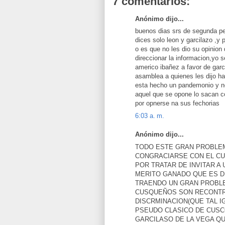
7 comentarios:
Anónimo dijo...
buenos dias srs de segunda per
dices solo leon y garcilazo ,y
o es que no les dio su opinion
direccionar la informacion,yo 
americo ibañez a favor de garc
asamblea a quienes les dijo h
esta hecho un pandemonio y no 
aquel que se opone lo saca
por opnerse na sus fechorias
6:03 a. m.
Anónimo dijo...
TODO ESTE GRAN PROBLEM
CONGRACIARSE CON EL CUS
POR TRATAR DE INVITAR A 
MERITO GANADO QUE ES D
TRAENDO UN GRAN PROBLE
CUSQUEÑOS SON RECONTR
DISCRMINACION(QUE TAL IG
PSEUDO CLASICO DE CUSC
GARCILASO DE LA VEGA Q