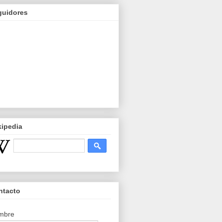
guidores
kipedia
ntacto
mbre