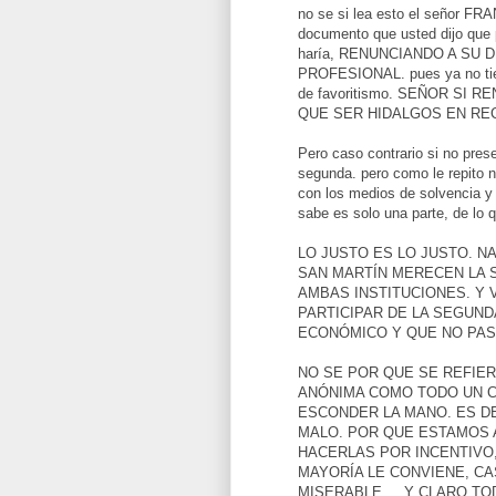
no se si lea esto el señor FR
documento que usted dijo que 
haría, RENUNCIANDO A SU
PROFESIONAL. pues ya no tiene
de favoritismo. SEÑOR SI 
QUE SER HIDALGOS EN RE
Pero caso contrario si no prese
segunda. pero como le repito n
con los medios de solvencia y
sabe es solo una parte, de lo 
LO JUSTO ES LO JUSTO. NA
SAN MARTÍN MERECEN LA S
AMBAS INSTITUCIONES. Y
PARTICIPAR DE LA SEGUN
ECONÓMICO Y QUE NO PAS
NO SE POR QUE SE REFIE
ANÓNIMA COMO TODO UN CO
ESCONDER LA MANO. ES D
MALO. POR QUE ESTAMOS 
HACERLAS POR INCENTIVO,
MAYORÍA LE CONVIENE, C
MISERABLE.... Y CLARO T