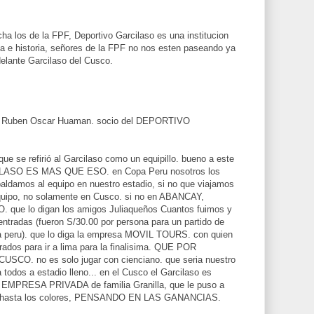
cha los de la FPF, Deportivo Garcilaso es una institucion
ia e historia, señores de la FPF no nos esten paseando ya
elante Garcilaso del Cusco.
 Ruben Oscar Huaman. socio del DEPORTIVO
ue se refirió al Garcilaso como un equipillo. bueno a este
CILASO ES MAS QUE ESO. en Copa Peru nosotros los
aldamos al equipo en nuestro estadio, si no que viajamos
equipo, no solamente en Cusco. si no en ABANCAY,
e lo digan los amigos Juliaqueños Cuantos fuimos y
ntradas (fueron S/30.00 por persona para un partido de
pa peru). que lo diga la empresa MOVIL TOURS. con quien
ados para ir a lima para la finalisima. QUE POR
. no es solo jugar con cienciano. que seria nuestro
ra todos a estadio lleno... en el Cusco el Garcilaso es
 la EMPRESA PRIVADA de familia Granilla, que le puso a
 y hasta los colores, PENSANDO EN LAS GANANCIAS.