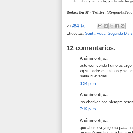
un plantel muy reducido, perdiendo luego
Redacción SP - Twitter: @SegundaPeru
on
29.1.17
Etiquetas:
Santa Rosa
,
Segunda Divis
12 comentarios:
Anónimo dijo...
este won vende humo es argen
xq su padre es italiano y se aco
habla huevadas
3:34 p. m.
Anónimo dijo...
los chankesinos siempre serem
7:19 p. m.
Anónimo dijo...
que abuso sr ynigo no pasa na
ya vero0 que lo vas a botar q