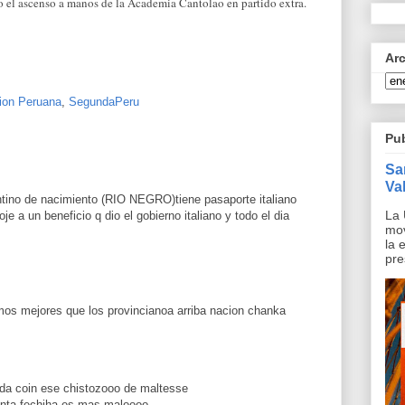
 el ascenso a manos de la Academia Cantolao en partido extra.
Ar
ion Peruana
,
SegundaPeru
Pu
Sa
Val
tino de nacimiento (RIO NEGRO)tiene pasaporte italiano
La 
je a un beneficio q dio el gobierno italiano y todo el dia
mov
la 
pre
os mejores que los provincianoa arriba nacion chanka
da coin ese chistozooo de maltesse
uinta fechjha es mas maloooo