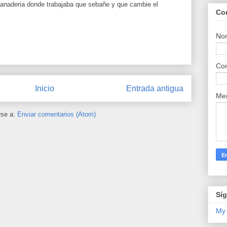
 panaderia donde trabajaba que sebañe y que cambie el
Co
No
Cor
Inicio
Entrada antigua
Me
rse a:
Enviar comentarios (Atom)
Sí
My