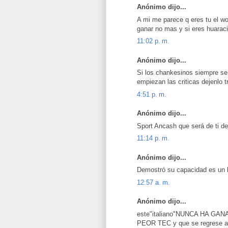
Anónimo dijo...
A mi me parece q eres tu el wo
ganar no mas y si eres huaraci
11:02 p. m.
Anónimo dijo...
Si los chankesinos siempre s
empiezan las criticas dejenlo t
4:51 p. m.
Anónimo dijo...
Sport Ancash que será de ti dej
11:14 p. m.
Anónimo dijo...
Demostró su capacidad es un 
12:57 a. m.
Anónimo dijo...
este"italiano"NUNCA HA GANA
PEOR TEC y que se regrese a