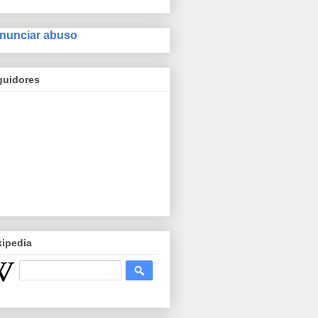
nunciar abuso
guidores
kipedia