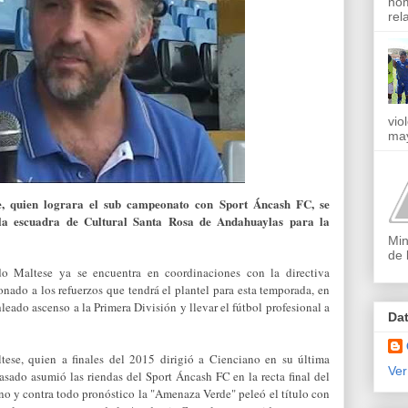
nom
rel
vio
may
se, quien lograra el sub campeonato con Sport Áncash FC, se
 la escuadra de Cultural Santa Rosa de Andahuaylas para la
Min
de 
o Maltese ya se encuentra en coordinaciones con la directiva
onado a los refuerzos que tendrá el plantel para esta temporada, en
hleado ascenso a la Primera División y llevar el fútbol profesional a
Da
tese, quien a finales del 2015 dirigió a Cienciano en su última
Ver
sado asumió las riendas del Sport Áncash FC en la recta final del
no y contra todo pronóstico la "Amenaza Verde" peleó el título con