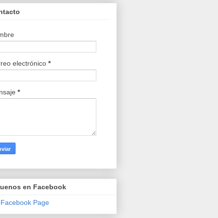
ntacto
mbre
reo electrónico
*
nsaje
*
guenos en Facebook
 Facebook Page