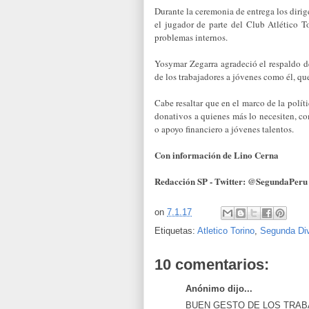
Durante la ceremonia de entrega los dirig
el jugador de parte del Club Atlético T
problemas internos.
Yosymar Zegarra agradeció el respaldo de
de los trabajadores a jóvenes como él, que
Cabe resaltar que en el marco de la polí
donativos a quienes más lo necesiten, co
o apoyo financiero a jóvenes talentos.
Con información de Lino Cerna
Redacción SP - Twitter: @SegundaPeru
on
7.1.17
Etiquetas:
Atletico Torino
,
Segunda Div
10 comentarios:
Anónimo dijo...
BUEN GESTO DE LOS TRAB