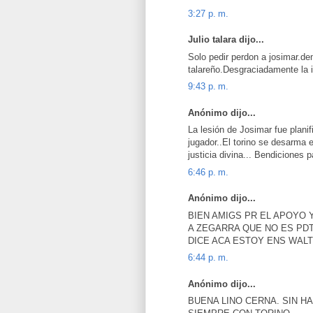
3:27 p. m.
Julio talara dijo...
Solo pedir perdon a josimar.de
talareño.Desgraciadamente la in
9:43 p. m.
Anónimo dijo...
La lesión de Josimar fue plani
jugador..El torino se desarma e
justicia divina... Bendiciones p
6:46 p. m.
Anónimo dijo...
BIEN AMIGS PR EL APOYO 
A ZEGARRA QUE NO ES PDT
DICE ACA ESTOY ENS WA
6:44 p. m.
Anónimo dijo...
BUENA LINO CERNA. SIN H