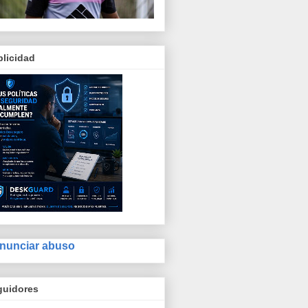
licidad
nunciar abuso
guidores