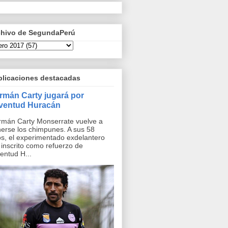
chivo de SegundaPerú
blicaciones destacadas
rmán Carty jugará por
ventud Huracán
mán Carty Monserrate vuelve a
erse los chimpunes. A sus 58
s, el experimentado exdelantero
 inscrito como refuerzo de
entud H...