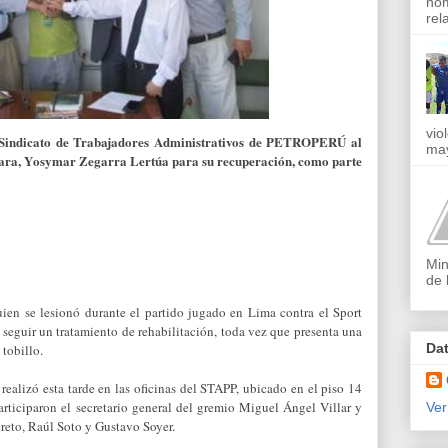
nom
rel
vio
l Sindicato de Trabajadores Administrativos de PETROPERÚ al
may
alara, Yosymar Zegarra Lertúa para su recuperación, como parte
Min
de 
uien se lesionó durante el partido jugado en Lima contra el Sport
 seguir un tratamiento de rehabilitación, toda vez que presenta una
Da
tobillo.
realizó esta tarde en las oficinas del STAPP, ubicado en el piso 14
rticiparon el secretario general del gremio Miguel Ángel Villar y
Ver
ereto, Raúl Soto y Gustavo Soyer.