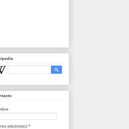
kipedia
ntacto
mbre
reo electrónico
*