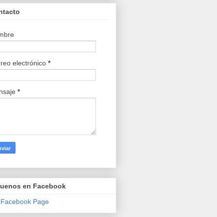
ntacto
mbre
reo electrónico
*
nsaje
*
guenos en Facebook
 Facebook Page