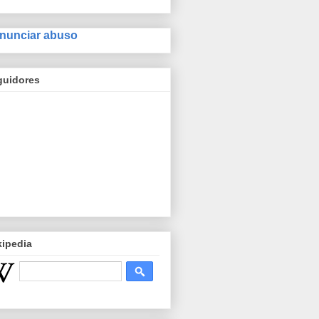
nunciar abuso
guidores
kipedia