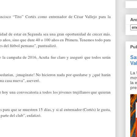
ncisco “Tito” Cortés como entrenador de César Vallejo para la
Ar
idad de estar en Segunda sea una gran oportunidad de crecer más.
o años, sino que dure 40 o 100 años en Primera. Tenemos todo para
s del fútbol peruano”, puntualizó.
Pu
Sa
de la campaña de 2016, Acuña fue claro y aseguró que todos serán
Val
La 
uedarían, ¡imagínate! No hicieron nada por quedarse y ¿qué harán
mov
na casa nueva”, aseveró.
la 
pre
e hoy una convocatoria a todos los jóvenes trujillanos que quieran
 para que se muestren 15 días, y si al entrenador (Cortés) le gusta,
parte del club”, enfatizó.