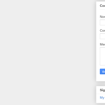
Co
No
Cor
Me
Sí
My