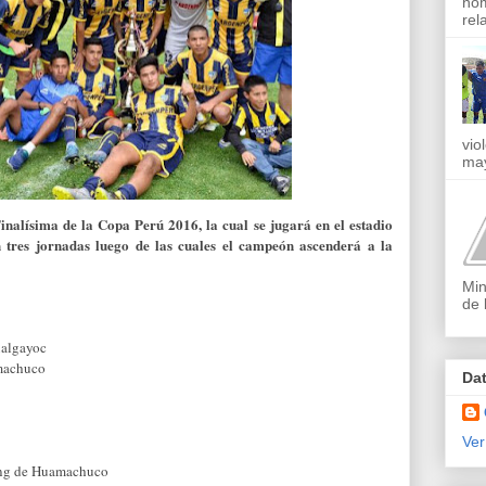
nom
rel
vio
may
nalísima de la Copa Perú 2016, la cual se jugará en el estadio
 tres jornadas luego de las cuales el campeón ascenderá a la
Min
de 
ualgayoc
machuco
Da
Ver
ng de Huamachuco