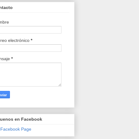
ntacto
mbre
reo electrónico
*
nsaje
*
guenos en Facebook
 Facebook Page