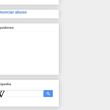
nunciar abuso
guidores
kipedia