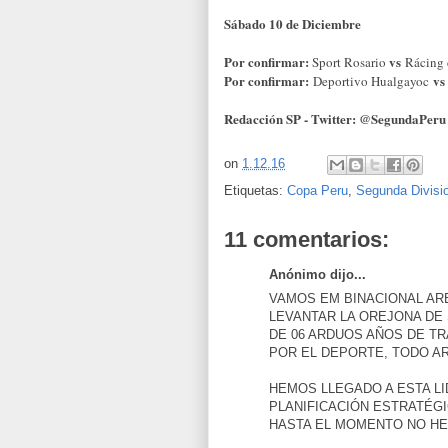
Sábado 10 de Diciembre
Por confirmar:
vs
Sport Rosario
Rácing
Por confirmar:
v
Deportivo Hualgayoc
Redacción SP - Twitter: @SegundaPeru
on
1.12.16
Etiquetas:
Copa Peru
,
Segunda Divisi
11 comentarios:
Anónimo dijo...
VAMOS EM BINACIONAL AR
LEVANTAR LA OREJONA DE
DE 06 ARDUOS AÑOS DE T
POR EL DEPORTE, TODO A
HEMOS LLEGADO A ESTA LI
PLANIFICACIÓN ESTRATÉGI
HASTA EL MOMENTO NO H