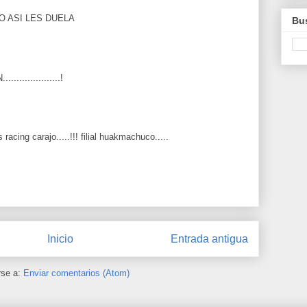
 ASI LES DUELA
Bus
..............!
acing carajo.....!!! filial huakmachuco.....
Inicio
Entrada antigua
rse a:
Enviar comentarios (Atom)