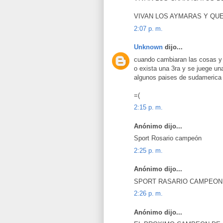
VIVAN LOS AYMARAS Y QU
2:07 p. m.
Unknown
dijo...
cuando cambiaran las cosas y
o exista una 3ra y se juege un
algunos paises de sudamerica
=(
2:15 p. m.
Anónimo dijo...
Sport Rosario campeón
2:25 p. m.
Anónimo dijo...
SPORT RASARIO CAMPEON
2:26 p. m.
Anónimo dijo...