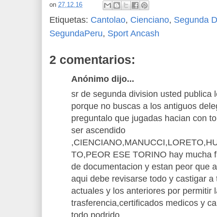
on
27.12.16
Etiquetas:
Cantolao
,
Cienciano
,
Segunda Di
SegundaPeru
,
Sport Ancash
2 comentarios:
Anónimo dijo...
sr de segunda division usted publica l
porque no buscas a los antiguos del
preguntalo que jugadas hacian con t
ser ascendido
,CIENCIANO,MANUCCI,LORETO,H
TO,PEOR ESE TORINO hay mucha f
de documentacion y estan peor que a
aqui debe revisarse todo y castigar a
actuales y los anteriores por permitir 
trasferencia,certificados medicos y ca
todo podrido