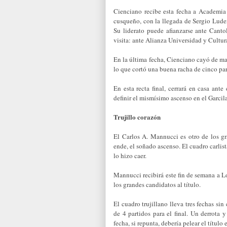
Cienciano recibe esta fecha a Academia 
cusqueño, con la llegada de Sergio Ludeñ
Su liderato puede afianzarse ante Cant
visita: ante Alianza Universidad y Cultur
En la última fecha, Cienciano cayó de ma
lo que cortó una buena racha de cinco part
En esta recta final, cerrará en casa ant
definir el mismísimo ascenso en el Garcil
Trujillo corazón
El Carlos A. Mannucci es otro de los gr
ende, el soñado ascenso. El cuadro carli
lo hizo caer.
Mannucci recibirá este fin de semana a L
los grandes candidatos al título.
El cuadro trujillano lleva tres fechas sin
de 4 partidos para el final. Un derrota 
fecha, si repunta, debería pelear el títul