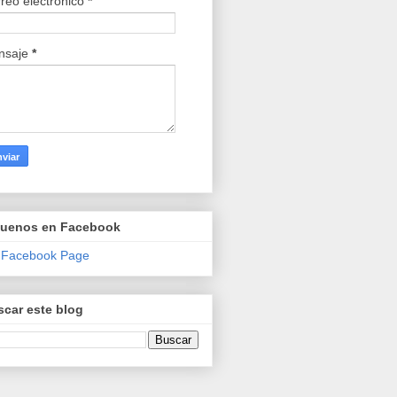
reo electrónico
*
nsaje
*
guenos en Facebook
 Facebook Page
car este blog