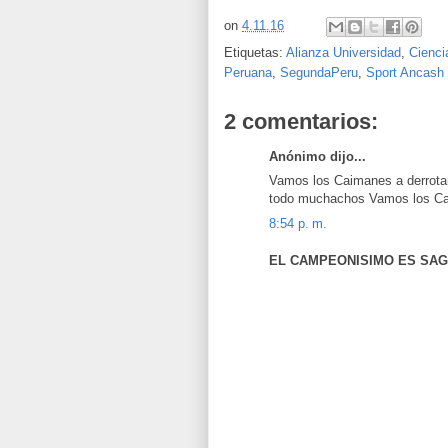
on
4.11.16
Etiquetas:
Alianza Universidad
,
Cienci
Peruana
,
SegundaPeru
,
Sport Ancash
2 comentarios:
Anónimo dijo...
Vamos los Caimanes a derrotar
todo muchachos Vamos los Cai
8:54 p. m.
EL CAMPEONISIMO ES SAGRA