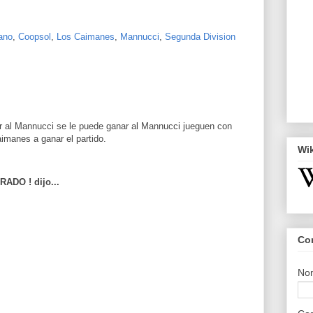
ano
,
Coopsol
,
Los Caimanes
,
Mannucci
,
Segunda Division
 al Mannucci se le puede ganar al Mannucci jueguen con
manes a ganar el partido.
Wi
DO ! dijo...
Co
No