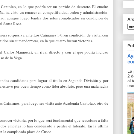
Cantolao, en lo que podría ser un partido de descarte. El cuadro
a, ha visto un renacer en competitividad, orden y administración.
olao, aunque luego tendrá dos retos complicados en condición de
Ar
al Santa Rosa.
nera sorpresiva ante Los Caimanes 1-0, en condición de visita, con
idos sin sumar derrotas, en la que cuatro fueron victorias.
Pu
e el Carlos Mannucci, un rival directo y con el que podría incluso
Ay
aso de la Vega.
co
La 
2 d
andes candidatos para lograr el título en Segunda División y por
al 
esc
sta estuvo por buen tiempo como líder absoluto, pero una mala racha
os Caimanes, para luego ser visita ante Academia Cantolao, otro de
 conocer victoria, por lo que será fundamental que reaccione a falta
y dos empates lo han condenado a perder el liderato. En la última
o en la complicada plaza de Cusco.