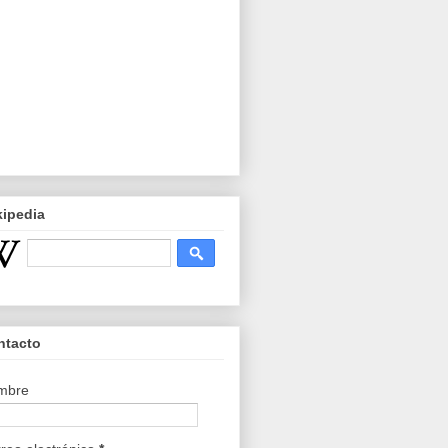
kipedia
ntacto
mbre