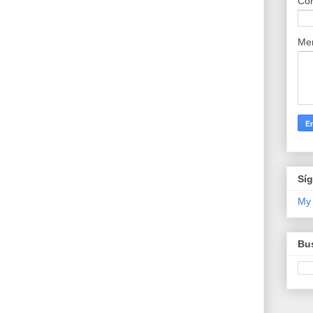
Cor
Me
Sí
My
Bus