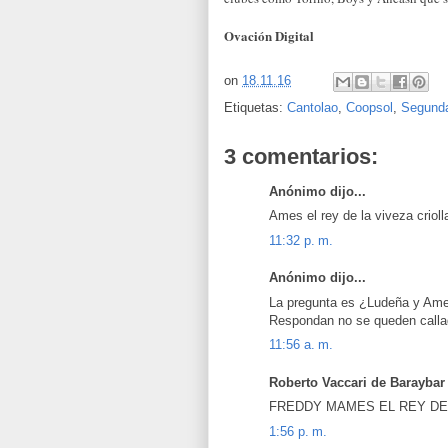
Ovación Digital
on
18.11.16
Etiquetas:
Cantolao
,
Coopsol
,
Segunda
3 comentarios:
Anónimo dijo...
Ames el rey de la viveza crioll
11:32 p. m.
Anónimo dijo...
La pregunta es ¿Ludeña y Ames
Respondan no se queden calla
11:56 a. m.
Roberto Vaccari de Baraybar d
FREDDY MAMES EL REY DE
1:56 p. m.