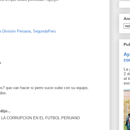
Ar
 Division Peruana
,
SegundaPeru
Pu
Ay
co
a
La 
2 d
al 
esc
? que van hacer si perro sucio sube con su equipo,
dos.
ijo...
 LA CORRUPCION EN EL FUTBOL PERUANO