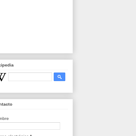
kipedia
ntacto
mbre