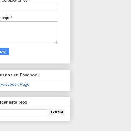
reo electrónico
*
nsaje
*
guenos en Facebook
 Facebook Page
car este blog