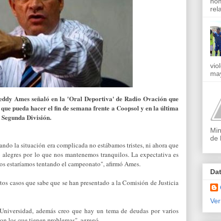
nom
rel
vio
may
reddy Ames señaló en la 'Oral Deportiva' de Radio Ovación que
 que pueda hacer el fin de semana frente a Coopsol y en la última
a Segunda División.
Min
de 
ndo la situación era complicada no estábamos tristes, ni ahora que
 alegres por lo que nos mantenemos tranquilos. La expectativa es
ntos estaríamos tentando el campeonato", afirmó Ames.
Da
intos casos que sabe que se han presentado a la Comisión de Justicia
Ver
 Universidad, además creo que hay un tema de deudas por varios
on los que tienen problemas", agregó.