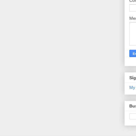
Cor
Me
Sí
My
Bus