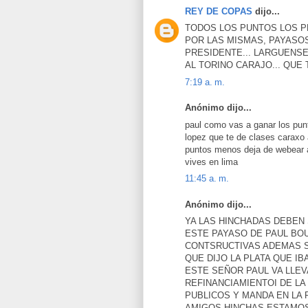
REY DE COPAS
dijo...
TODOS LOS PUNTOS LOS P
POR LAS MISMAS, PAYASOS
PRESIDENTE... LARGUENS
AL TORINO CARAJO... QUE 
7:19 a. m.
Anónimo dijo...
paul como vas a ganar los punt
lopez que te de clases caraxo
puntos menos deja de webear al 
vives en lima
11:45 a. m.
Anónimo dijo...
YA LAS HINCHADAS DEBEN
ESTE PAYASO DE PAUL BO
CONTSRUCTIVAS ADEMAS S
QUE DIJO LA PLATA QUE I
ESTE SEÑOR PAUL VA LLEV
REFINANCIAMIENTOI DE L
PUBLICOS Y MANDA EN LA 
AMIGOS HINCHAS ESTAMOS