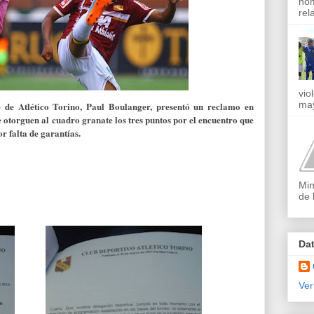
nom
rel
vio
may
 de Atlético Torino, Paul Boulanger, presentó un reclamo en
e otorguen al cuadro granate los tres puntos por el encuentro que
r falta de garantías.
Min
de 
Da
Ver