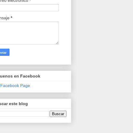
reo electrónico
*
nsaje
*
guenos en Facebook
 Facebook Page
car este blog