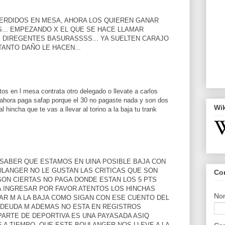
ERDIDOS EN MESA, AHORA LOS QUIEREN GANAR
... EMPEZANDO X EL QUE SE HACE LLAMAR
E DIREGENTES BASURASSSS... YA SUELTEN CARAJO
TANTO DAÑO LE HACEN...
os en l mesa contrata otro delegado o llevate a carlos
 ahora paga safap porque el 30 no pagaste nada y son dos
Wi
hincha que te vas a llevar al torino a la baja tu trank
 SABER QUE ESTAMOS EN UINA POSIBLE BAJA CON
ULANGER NO LE GUSTAN LAS CRITICAS QUE SON
Co
ON CIERTAS NO PAGA DONDE ESTAN LOS 5 PTS
BA INGRESAR POR FAVOR ATENTOS LOS HINCHAS
No
AR M A LA BAJA COMO SIGAN CON ESE CUENTO DEL
A DEUDA M ADEMAS NO ESTA EN REGISTROS
PARTE DE DEPORTIVA ES UNA PAYASADA ASIQ
 A TIEMPO ,QUE ESTE BOULANGER NOS LLEVE A LA