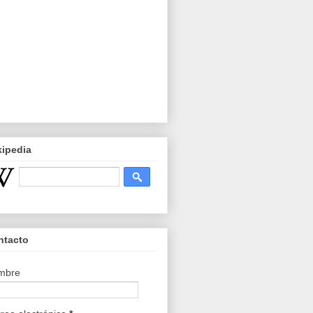
kipedia
ntacto
mbre