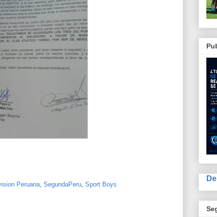
Pub
De
ision Peruana
,
SegundaPeru
,
Sport Boys
Se