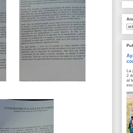
Ar
Pu
Ay
co
La 
2 d
al 
esc