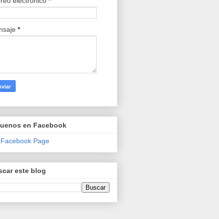
reo electrónico
*
nsaje
*
guenos en Facebook
 Facebook Page
car este blog