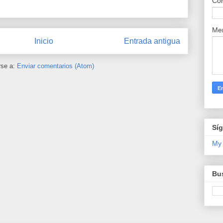
Cor
Me
Inicio
Entrada antigua
rse a:
Enviar comentarios (Atom)
Sí
My
Bus