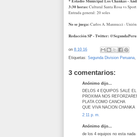
* Estadio Municipal Los Chankas - An
3:30 horas:
Cultural Santa Rosa vs Sport
Entrada general: 20 soles
No se juega:
Carlos A. Mannucci - Unión
Redacción SP - Twitter: @SegundaPeru
on
8.10.16
Etiquetas:
Segunda Division Peruana
,
3 comentarios:
Anónimo dijo...
DELOS 4 EQUIPOS SALE EL 
PROXIMA NOS REFORZAREM
PLATA COMO CANCHA
QUE VIVA NACION CHANKA
2:11 p. m.
Anónimo dijo...
de los 4 equipos no esta nada 