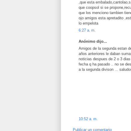
,que esta embalado,cantolao,sp
que coopsol si se propone,recu
que los menciono tambien tiene
ojo amigos esta apretadito ,es
lo empelota
6:27 a. m.
Anónimo dijo...
Amigos de la segunda estan de
años anteriores le daban suma 
noticias despues de 2 o 3 dias
fecha q ha pasado .. no se des
a la segunda divison ... saludo
10:52 a. m.
Publicar un comentario