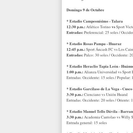
Domingo 9 de Octubre
* Estadio Campeonísimo - Talara
12:30 p.m.:
vs
Atlético Torino
Sport Vict
Entradas:
Preferencial: 25 soles / Occide
* Estadio Rosas Pampa - Huaraz
12:45 p.m.:
Sport Áncash FC vs Los Cai
Entradas:
Palco: 30 soles / Occidente: 20
* Estadio Heraclio Tapia León - Huánu
1:00 p.m.:
Alianza Universidad vs Sport 
Entradas: Occidente: 15 soles / Popular: 
* Estadio Garcilaso de La Vega - Cusco
3:30 p.m.:
Cienciano vs Unión Huaral
Entradas: Occidente: 20 soles / Oriente: 1
* Estadio Manuel Tello Dávila - Barra
3:30 p.m.:
Academia Cantolao vs Willy S
Entrada general: 15 soles