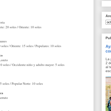
Ar
oria
nte: 20 soles / Oriente: 10 soles
Pu
manes
 soles / Oriente: 15 soles / Populares: 10 soles
Ay
co
co
La 
Loreto
2 d
10 soles / Occidente niño y adulto mayor: 5 soles
al 
esc
5 soles / Popular Norte: 10 soles
nca
errato