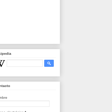
kipedia
ntacto
mbre