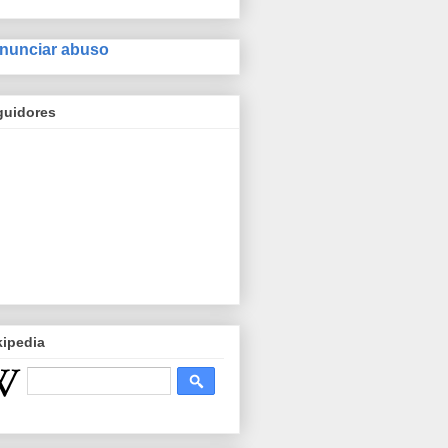
nunciar abuso
guidores
kipedia