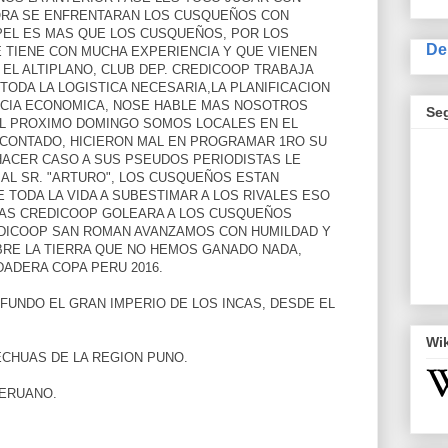
HORA SE ENFRENTARAN LOS CUSQUEÑOS CON
PEL ES MAS QUE LOS CUSQUEÑOS, POR LOS
De
TIENE CON MUCHA EXPERIENCIA Y QUE VIENEN
 EL ALTIPLANO, CLUB DEP. CREDICOOP TRABAJA
TODA LA LOGISTICA NECESARIA,LA PLANIFICACION
NCIA ECONOMICA, NOSE HABLE MAS NOSOTROS
Se
L PROXIMO DOMINGO SOMOS LOCALES EN EL
CONTADO, HICIERON MAL EN PROGRAMAR 1RO SU
HACER CASO A SUS PSEUDOS PERIODISTAS LE
O AL SR. "ARTURO", LOS CUSQUEÑOS ESTAN
TODA LA VIDA A SUBESTIMAR A LOS RIVALES ESO
MAS CREDICOOP GOLEARA A LOS CUSQUEÑOS
REDICOOP SAN ROMAN AVANZAMOS CON HUMILDAD Y
BRE LA TIERRA QUE NO HEMOS GANADO NADA,
DADERA COPA PERU 2016.
 FUNDO EL GRAN IMPERIO DE LOS INCAS, DESDE EL
Wi
ECHUAS DE LA REGION PUNO.
PERUANO.