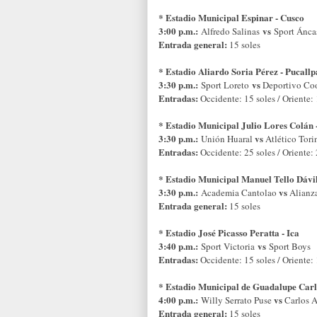
* Estadio Municipal Espinar - Cusco
3:00 p.m.:
vs
Alfredo Salinas
Sport Ánca
Entrada general:
15 soles
* Estadio Aliardo Soria Pérez - Pucallp
3:30 p.m.:
vs
Sport Loreto
Deportivo Co
Entradas:
Occidente: 15 soles / Oriente: 
* Estadio Municipal Julio Lores Colán 
3:30 p.m.:
vs
Unión Huaral
Atlético Tori
Entradas:
Occidente: 25 soles / Oriente: 
* Estadio Municipal Manuel Tello Dávi
3:30 p.m.:
vs
Academia Cantolao
Alianza
Entrada general:
15 soles
* Estadio José Picasso Peratta - Ica
3:40 p.m.:
vs
Sport Victoria
Sport Boys
Entradas:
Occidente: 15 soles / Oriente: 
* Estadio Municipal de Guadalupe Carl
4:00 p.m.:
vs
Willy Serrato Puse
Carlos 
Entrada general:
15 soles