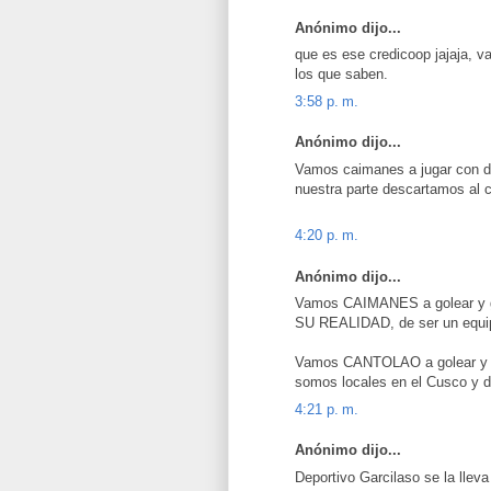
Anónimo dijo...
que es ese credicoop jajaja, v
los que saben.
3:58 p. m.
Anónimo dijo...
Vamos caimanes a jugar con di
nuestra parte descartamos al c
4:20 p. m.
Anónimo dijo...
Vamos CAIMANES a golear y 
SU REALIDAD, de ser un equip
Vamos CANTOLAO a golear y g
somos locales en el Cusco y d
4:21 p. m.
Anónimo dijo...
Deportivo Garcilaso se la lleva 