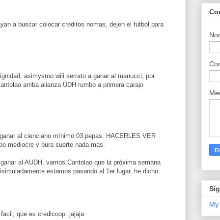
Co
ayan a buscar colocar creditos nomas, dejen el futbol para
No
Cor
gnidad, asimysmo wili serrato a ganar al manucci, por
antolao arriba alianza UDH rumbo a primera carajo
Me
ganar al cienciano mínimo 03 pepas, HACERLES VER
o mediocre y pura suerte nada mas.
anar al AUDH, vamos Cantolao que la próxima semana
isimuladamente estamos pasando al 1er lugar, he dicho.
Sí
My
facil, que es credicoop..jajaja