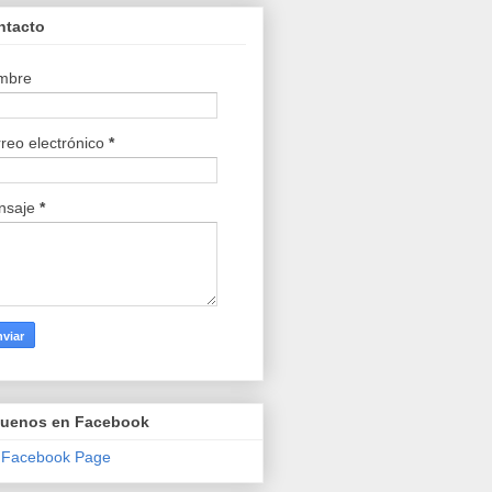
ntacto
mbre
reo electrónico
*
nsaje
*
guenos en Facebook
 Facebook Page