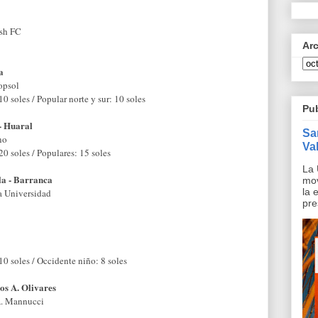
sh FC
Ar
a
opsol
10 soles / Popular norte y sur: 10 soles
Pu
- Huaral
Sa
no
Val
20 soles / Populares: 15 soles
La 
la - Barranca
mov
la 
 Universidad
pre
10 soles / Occidente niño: 8 soles
os A. Olivares
A. Mannucci