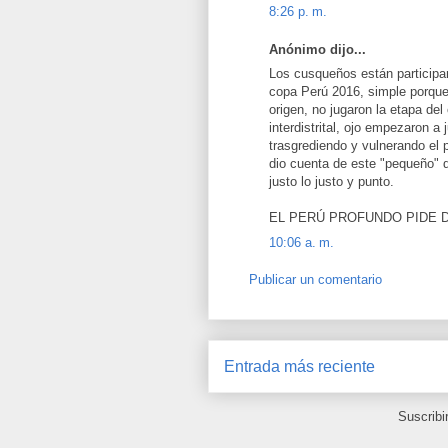
8:26 p. m.
Anónimo dijo...
Los cusqueños están participa
copa Perú 2016, simple porque
origen, no jugaron la etapa del
interdistrital, ojo empezaron a
trasgrediendo y vulnerando el
dio cuenta de este "pequeño" d
justo lo justo y punto.
EL PERÚ PROFUNDO PIDE D
10:06 a. m.
Publicar un comentario
Entrada más reciente
Suscribi