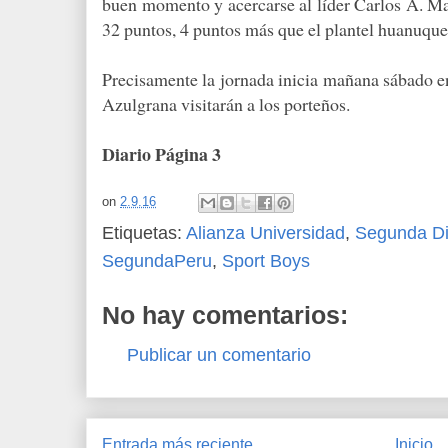
buen momento y acercarse al líder Carlos A. Ma
32 puntos, 4 pun­tos más que el plantel huanuqu
Precisamente la jor­nada inicia mañana sá­bado en
Azulgra­na visitarán a los porte­ños.
Diario Página 3
on
2.9.16
Etiquetas:
Alianza Universidad
,
Segunda Di
SegundaPeru
,
Sport Boys
No hay comentarios:
Publicar un comentario
Entrada más reciente
Inicio