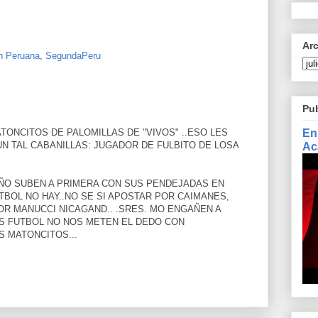
Ar
n Peruana
,
SegundaPeru
Pu
En
ATONCITOS DE PALOMILLAS DE "VIVOS" ..ESO LES
Ac
N TAL CABANILLAS: JUGADOR DE FULBITO DE LOSA
 AÑO SUBEN A PRIMERA CON SUS PENDEJADAS EN
TBOL NO HAY..NO SE SI APOSTAR POR CAIMANES,
OR MANUCCI NICAGAND.. .SRES. MO ENGAÑEN A
OS FUTBOL NO NOS METEN EL DEDO CON
S MATONCITOS...