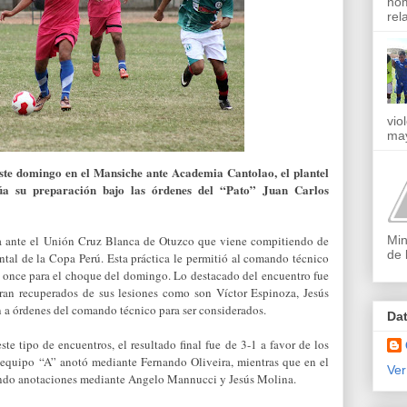
nom
rel
vio
may
este domingo en el Mansiche ante Academia Cantolao, el plantel
úa su preparación bajo las órdenes del “Pato” Juan Carlos
Min
ica ante el Unión Cruz Blanca de Otuzco que viene compitiendo de
de 
tal de la Copa Perú. Esta práctica le permitió al comando técnico
or once para el choque del domingo. Lo destacado del encuentro fue
ran recuperados de sus lesiones como son Víctor Espinoza, Jesús
 a órdenes del comando técnico para ser considerados.
Da
te tipo de encuentros, el resultado final fue de 3-1 a favor de los
l equipo “A” anotó mediante Fernando Oliveira, mientras que en el
Ver
ndo anotaciones mediante Angelo Mannucci y Jesús Molina.