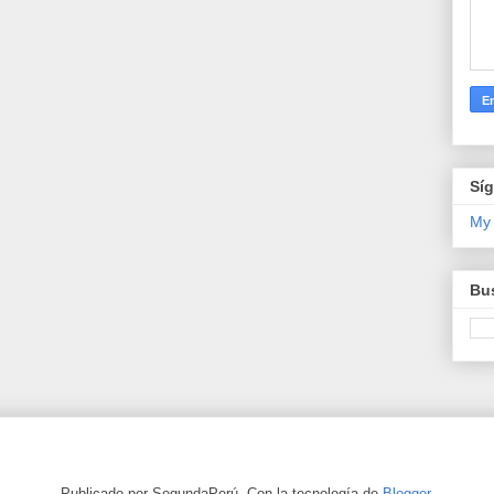
Sí
My
Bus
Publicado por SegundaPerú. Con la tecnología de
Blogger
.