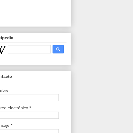
kipedia
ntacto
mbre
reo electrónico
*
nsaje
*