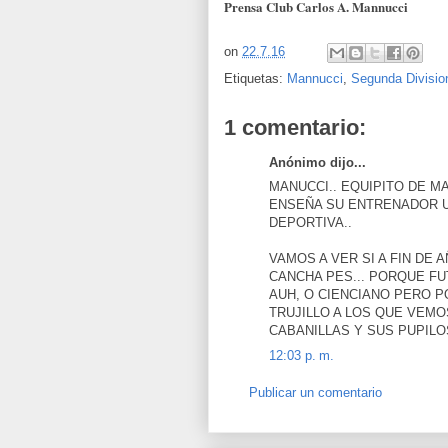
Prensa Club Carlos A. Mannucci
on
22.7.16
Etiquetas:
Mannucci
,
Segunda Divisio
1 comentario:
Anónimo dijo...
MANUCCI.. EQUIPITO DE M
ENSEÑA SU ENTRENADOR U
DEPORTIVA..
VAMOS A VER SI A FIN DE
CANCHA PES... PORQUE FU
AUH, O CIENCIANO PERO P
TRUJILLO A LOS QUE VEM
CABANILLAS Y SUS PUPILO
12:03 p. m.
Publicar un comentario