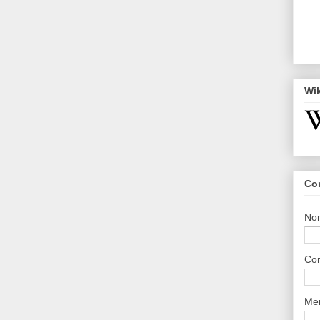
Wi
Co
No
Cor
Me