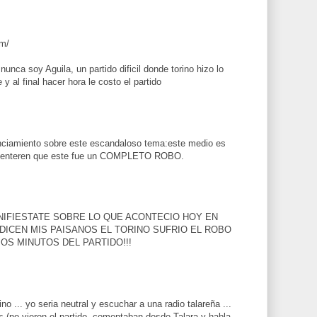
om/
nca soy Aguila, un partido dificil donde torino hizo lo
y al final hacer hora le costo el partido
nciamiento sobre este escandaloso tema:este medio es
e enteren que este fue un COMPLETO ROBO.
IFIESTATE SOBRE LO QUE ACONTECIO HOY EN
DICEN MIS PAISANOS EL TORINO SUFRIO EL ROBO
OS MINUTOS DEL PARTIDO!!!
no ... yo seria neutral y escuchar a una radio talareña ...
s (no vieron el partido, comentaban desde Talara y habla