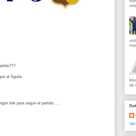
nom
rel
vio
may
artido???
uir al Águila
Min
de 
n link para seguir el partido.....
Da
Ver