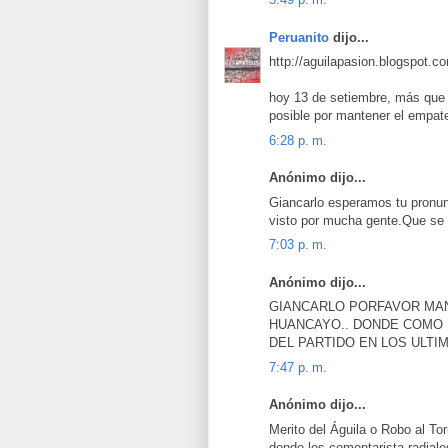
Peruanito
dijo...
http://aguilapasion.blogspot.c
hoy 13 de setiembre, más que nu
posible por mantener el empate 
6:28 p. m.
Anónimo dijo...
Giancarlo esperamos tu pronu
visto por mucha gente.Que s
7:03 p. m.
Anónimo dijo...
GIANCARLO PORFAVOR MAN
HUANCAYO.. DONDE COMO 
DEL PARTIDO EN LOS ULTIM
7:47 p. m.
Anónimo dijo...
Merito del Águila o Robo al Tori
donde los comentarista radiale