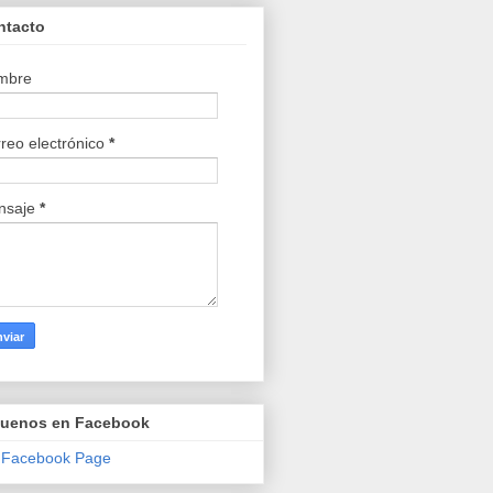
ntacto
mbre
reo electrónico
*
nsaje
*
guenos en Facebook
 Facebook Page