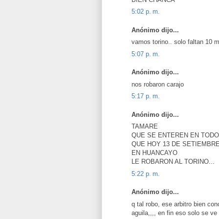
5:02 p. m.
Anónimo dijo...
vamos torino.. solo faltan 10 
5:07 p. m.
Anónimo dijo...
nos robaron carajo
5:17 p. m.
Anónimo dijo...
TAMARE
QUE SE ENTEREN EN TODO
QUE HOY 13 DE SETIEMBR
EN HUANCAYO
LE ROBARON AL TORINO...
5:22 p. m.
Anónimo dijo...
q tal robo, ese arbitro bien c
aguila,,,, en fin eso solo se v