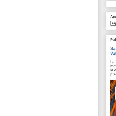
Ar
Pu
Sa
Val
La 
mov
la 
pre