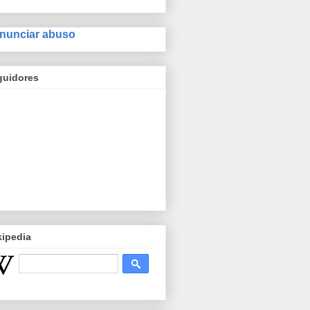
nunciar abuso
guidores
kipedia