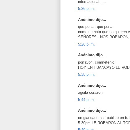
internacional......
5:26 p. m.
Anónimo dijo...
que pena.. que pena
como se nota que no quieren 
SEÑORES.. NOS ROBARON,
5:28 p. m.
Anónimo dijo...
porfavor.. comnetenlo
HOY EN HUANCAYO LE ROB
5:38 p. m.
Anónimo dijo...
aguila corazon
5:44 p. m.
Anónimo dijo...
oe giancarlo has publico en t
5.30pm LE ROBARON AL TOR
5:49 p. m.