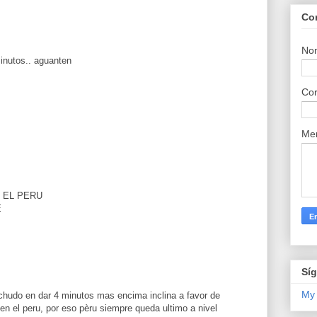
Co
No
minutos.. aguanten
Cor
Me
 EL PERU
E
Sí
My
onchudo en dar 4 minutos mas encima inclina a favor de
e en el peru, por eso pèru siempre queda ultimo a nivel