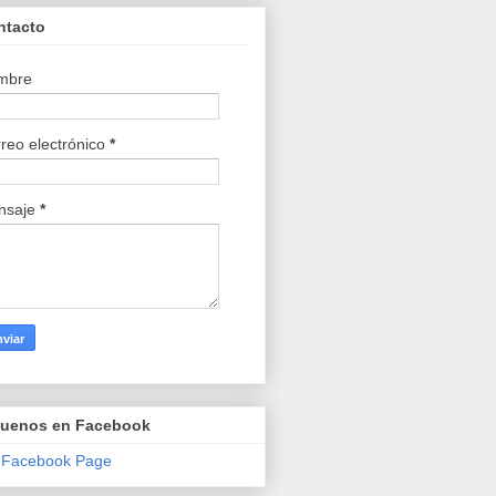
ntacto
mbre
reo electrónico
*
nsaje
*
guenos en Facebook
 Facebook Page