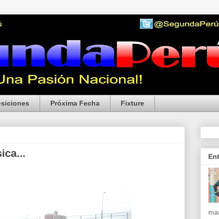
siciones
Próxima Fecha
Fixture
ca...
En
mar