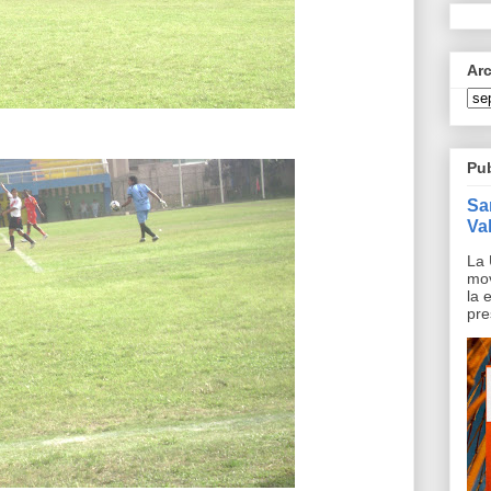
Ar
Pu
Sa
Val
La 
mov
la 
pre