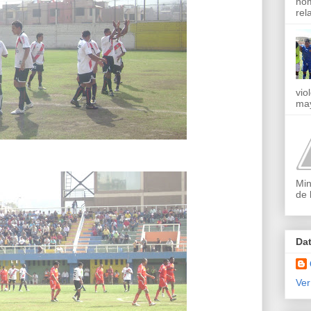
nom
rel
vio
may
Min
de 
Da
Ver