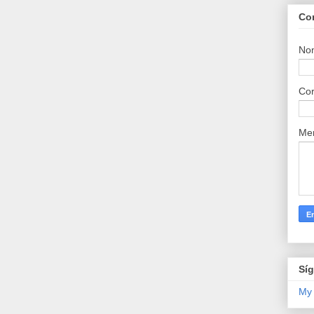
Co
No
Cor
Me
Sí
My