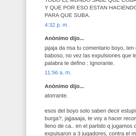
TODO EL MUNDO SABE QUE COB
Y QUE POR ESO ESTAN HACIEND
PARA QUE SUBA.
4:32 p. m.
Anónimo dijo...
jajaja da risa tu comentario boyo, ten 
baboso, no vez las expulsiones que l
palabra te defino : Ignorante.
11:56 a. m.
Anónimo dijo...
atorrante.
esos del boyo solo saben decir estup
burga?, jajjaaaja, te voy a hacer rec
lleno de ca.. en el partido q jugamos 
expulsaron a 3 jugadores, contra el mu